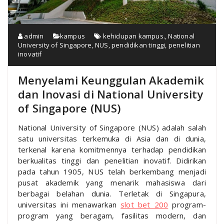
admin
kampus
kehidupan kampus.
,
National
University of Singapore
,
NUS
,
pendidikan tinggi
,
penelitian
inovatif
Menyelami Keunggulan Akademik
dan Inovasi di National University
of Singapore (NUS)
National University of Singapore (NUS) adalah salah
satu universitas terkemuka di Asia dan di dunia,
terkenal karena komitmennya terhadap pendidikan
berkualitas tinggi dan penelitian inovatif. Didirikan
pada tahun 1905, NUS telah berkembang menjadi
pusat akademik yang menarik mahasiswa dari
berbagai belahan dunia. Terletak di Singapura,
universitas ini menawarkan
slot bet 200
program-
program yang beragam, fasilitas modern, dan