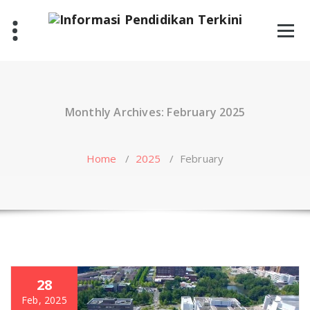
Skip
to
content
Monthly Archives: February 2025
Home
/
2025
/
February
28
Feb, 2025