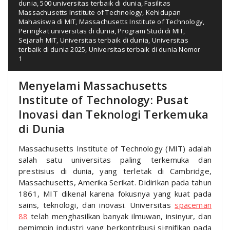
dunia
,
500 universitas terbaik di dunia
,
Fasilitas
Massachusetts Institute of Technology
,
Kehidupan
Mahasiswa di MIT
,
Massachusetts Institute of Technology
,
Peringkat universitas di dunia
,
Program Studi di MIT
,
Sejarah MIT
,
Universitas terbaik di dunia
,
Universitas
terbaik di dunia 2025
,
Universitas terbaik di dunia Nomor
1
Menyelami Massachusetts
Institute of Technology: Pusat
Inovasi dan Teknologi Terkemuka
di Dunia
Massachusetts Institute of Technology (MIT) adalah
salah satu universitas paling terkemuka dan
prestisius di dunia, yang terletak di Cambridge,
Massachusetts, Amerika Serikat. Didirikan pada tahun
1861, MIT dikenal karena fokusnya yang kuat pada
sains, teknologi, dan inovasi. Universitas
spaceman
88
telah menghasilkan banyak ilmuwan, insinyur, dan
pemimpin industri yang berkontribusi signifikan pada