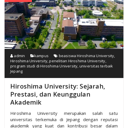
admin
kampus
beasiswa Hiroshima University
,
Hiroshima University
,
penelitian Hiroshima University
,
program studi di Hiroshima University
,
universitas terbaik
Jepang
Hiroshima University: Sejarah,
Prestasi, dan Keunggulan
Akademik
Hiroshima University merupakan salah satu
universitas terkemuka di Jepang dengan reputasi
akademik yang kuat dan kontribusi besar dalam