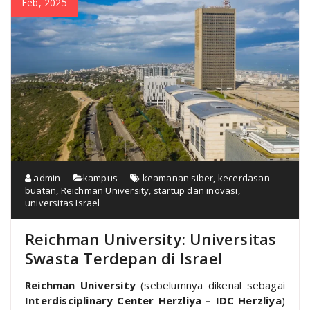
Feb, 2025
admin
kampus
keamanan siber
,
kecerdasan
buatan
,
Reichman University
,
startup dan inovasi
,
universitas Israel
Reichman University: Universitas
Swasta Terdepan di Israel
Reichman University
(sebelumnya dikenal sebagai
Interdisciplinary Center Herzliya – IDC Herzliya
)