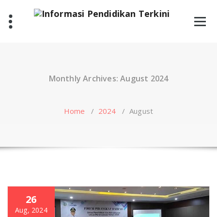
Skip
to
content
Monthly Archives: August 2024
Home
/
2024
/
August
26
Aug, 2024