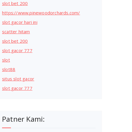
slot bet 200
https://www.pinewoodorchards.com/
slot gacor hari ini
scatter hitam
slot bet 200
slot gacor 777
slot
slot88
situs slot gacor
slot gacor 777
Patner Kami: