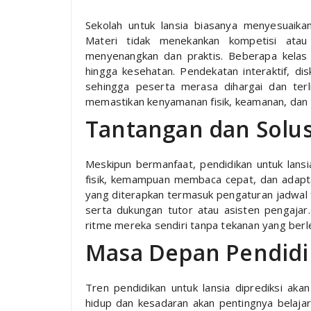
Sekolah untuk lansia biasanya menyesuaik
Materi tidak menekankan kompetisi atau 
menyenangkan dan praktis. Beberapa kelas fo
hingga kesehatan. Pendekatan interaktif, dis
sehingga peserta merasa dihargai dan terli
memastikan kenyamanan fisik, keamanan, dan a
Tantangan dan Solus
Meskipun bermanfaat, pendidikan untuk lans
fisik, kemampuan membaca cepat, dan adapta
yang diterapkan termasuk pengaturan jadwal 
serta dukungan tutor atau asisten pengajar
ritme mereka sendiri tanpa tekanan yang berl
Masa Depan Pendidi
Tren pendidikan untuk lansia diprediksi ak
hidup dan kesadaran akan pentingnya belajar 