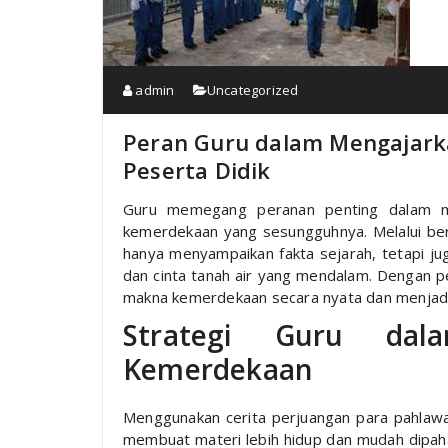
admin
Uncategorized
Peran Guru dalam Mengajar
Peserta Didik
Guru memegang peranan penting dalam m
kemerdekaan yang sesungguhnya. Melalui be
hanya menyampaikan fakta sejarah, tetapi ju
dan cinta tanah air yang mendalam. Dengan p
makna kemerdekaan secara nyata dan menjadi 
Strategi Guru da
Kemerdekaan
Menggunakan cerita perjuangan para pahlawan,
membuat materi lebih hidup dan mudah dipaham