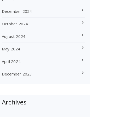
December 2024
October 2024
August 2024
May 2024
April 2024
December 2023
Archives