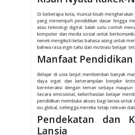
Di beberapa kota, muncul kisah mengharukan 
yang menempuh pendidikan dasar hingga men
atau teknologi digital. Salah satu contoh me
komputer dan media sosial untuk berkomunikas
nenek mengikuti kelas bahasa asing untuk me
bahwa rasa ingin tahu dan motivasi belajar tet
Manfaat Pendidikan 
Belajar di usia lanjut memberikan banyak man
daya ingat dan keterampilan berpikir kriti
berinteraksi dengan teman sebaya maupun 
Secara emosional, keberhasilan belajar membe
pendidikan membuka akses bagi lansia untuk 
isu global, sehingga mereka tetap relevan da
Pendekatan dan K
Lansia