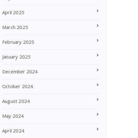
April 2025
March 2025
February 2025
January 2025
December 2024
October 2024
August 2024
May 2024
April 2024