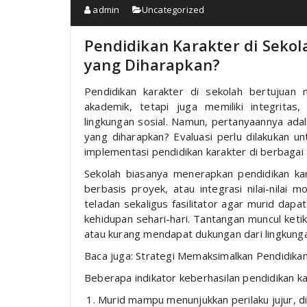
admin
Uncategorized
Pendidikan Karakter di Seko
yang Diharapkan?
Pendidikan karakter di sekolah bertujua
akademik, tetapi juga memiliki integrita
lingkungan sosial. Namun, pertanyaannya adal
yang diharapkan? Evaluasi perlu dilakukan u
implementasi pendidikan karakter di berbagai 
Sekolah biasanya menerapkan pendidikan kara
berbasis proyek, atau integrasi nilai-nilai 
teladan sekaligus fasilitator agar murid dap
kehidupan sehari-hari. Tantangan muncul ketik
atau kurang mendapat dukungan dari lingkung
Baca juga: Strategi Memaksimalkan Pendidikan
Beberapa indikator keberhasilan pendidikan ka
Murid mampu menunjukkan perilaku jujur, di