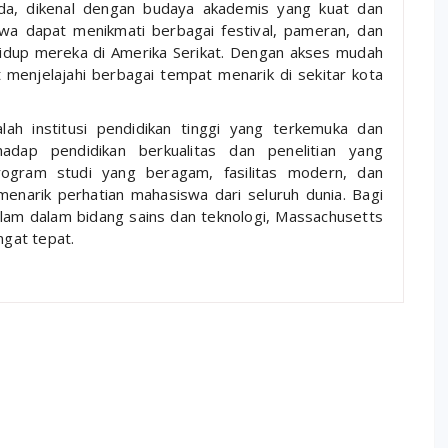
da, dikenal dengan budaya akademis yang kuat dan
wa dapat menikmati berbagai festival, pameran, dan
idup mereka di Amerika Serikat. Dengan akses mudah
 menjelajahi berbagai tempat menarik di sekitar kota
lah institusi pendidikan tinggi yang terkemuka dan
hadap pendidikan berkualitas dan penelitian yang
ogram studi yang beragam, fasilitas modern, dan
enarik perhatian mahasiswa dari seluruh dunia. Bagi
am dalam bidang sains dan teknologi, Massachusetts
ngat tepat.