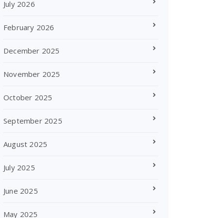
July 2026
February 2026
December 2025
November 2025
October 2025
September 2025
August 2025
July 2025
June 2025
May 2025