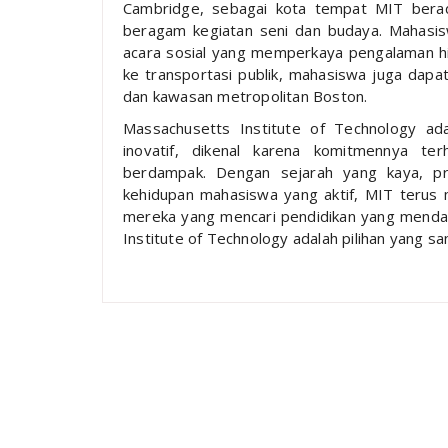
Cambridge, sebagai kota tempat MIT bera
beragam kegiatan seni dan budaya. Mahasis
acara sosial yang memperkaya pengalaman h
ke transportasi publik, mahasiswa juga dapat
dan kawasan metropolitan Boston.
Massachusetts Institute of Technology ada
inovatif, dikenal karena komitmennya ter
berdampak. Dengan sejarah yang kaya, pr
kehidupan mahasiswa yang aktif, MIT terus m
mereka yang mencari pendidikan yang mendal
Institute of Technology adalah pilihan yang sa