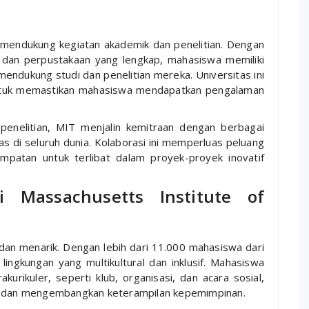
 mendukung kegiatan akademik dan penelitian. Dengan
, dan perpustakaan yang lengkap, mahasiswa memiliki
endukung studi dan penelitian mereka. Universitas ini
 untuk memastikan mahasiswa mendapatkan pengalaman
penelitian, MIT menjalin kemitraan dengan berbagai
as di seluruh dunia. Kolaborasi ini memperluas peluang
patan untuk terlibat dalam proyek-proyek inovatif
 Massachusetts Institute of
an menarik. Dengan lebih dari 11.000 mahasiswa dari
lingkungan yang multikultural dan inklusif. Mahasiswa
kurikuler, seperti klub, organisasi, dan acara sosial,
dan mengembangkan keterampilan kepemimpinan.