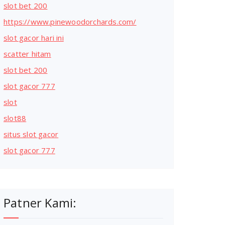
slot bet 200
https://www.pinewoodorchards.com/
slot gacor hari ini
scatter hitam
slot bet 200
slot gacor 777
slot
slot88
situs slot gacor
slot gacor 777
Patner Kami: