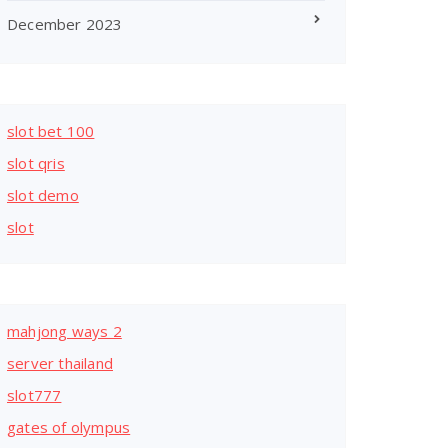
December 2023
slot bet 100
slot qris
slot demo
slot
mahjong ways 2
server thailand
slot777
gates of olympus