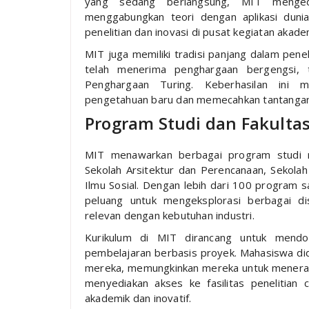
yang sedang berlangsung, MIT mengede
menggabungkan teori dengan aplikasi dunia 
penelitian dan inovasi di pusat kegiatan akade
MIT juga memiliki tradisi panjang dalam pen
telah menerima penghargaan bergengsi, 
Penghargaan Turing. Keberhasilan ini 
pengetahuan baru dan memecahkan tantangan 
Program Studi dan Fakulta
MIT menawarkan berbagai program studi mel
Sekolah Arsitektur dan Perencanaan, Sekola
Ilmu Sosial. Dengan lebih dari 100 program
peluang untuk mengeksplorasi berbagai d
relevan dengan kebutuhan industri.
Kurikulum di MIT dirancang untuk mendor
pembelajaran berbasis proyek. Mahasiswa dido
mereka, memungkinkan mereka untuk menerapk
menyediakan akses ke fasilitas penelitian
akademik dan inovatif.