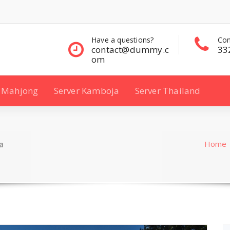
a questions?
Contact Sales
C
tact@dummy.c
332 00 322
3
Mahjong
Server Kamboja
Server Thailand
a
Home