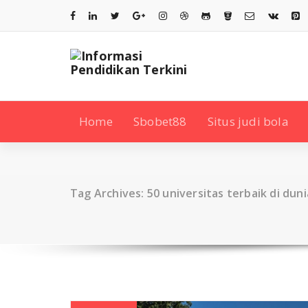
Skip
to
content
 Sales
Contact Sales
Have 
0 322
332 00 322
con
om
Home
Sbobet88
Situs judi bola
Tag Archives: 50 universitas terbaik di duni