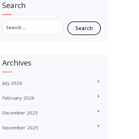
Search
Search
for:
Archives
July 2026
February 2026
December 2025
November 2025