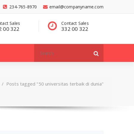
234-765-8970
email@companyname.com
ontact Sales
Have a questions?
32 00 322
contact@dummy
.com
Search
for:
/
Posts tagged "50 universitas terbaik di dunia"