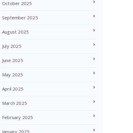
October 2025
September 2025
August 2025
July 2025
June 2025
May 2025
April 2025
March 2025
February 2025
January 2025