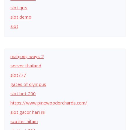
slot qris
slot demo
slot
mahjong ways 2
server thailand
slot777
gates of olympus
slot bet 200
https://www.pinewoodorchards.com/
slot gacor hari ini
scatter hitam