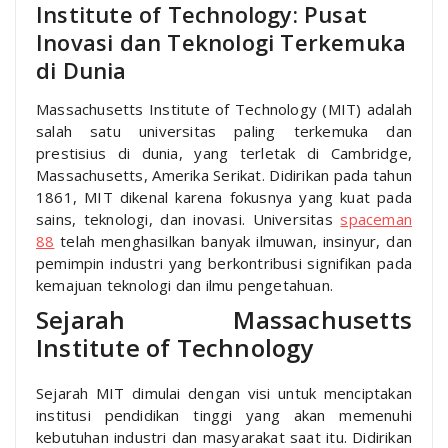
Institute of Technology: Pusat
Inovasi dan Teknologi Terkemuka
di Dunia
Massachusetts Institute of Technology (MIT) adalah
salah satu universitas paling terkemuka dan
prestisius di dunia, yang terletak di Cambridge,
Massachusetts, Amerika Serikat. Didirikan pada tahun
1861, MIT dikenal karena fokusnya yang kuat pada
sains, teknologi, dan inovasi. Universitas
spaceman
88
telah menghasilkan banyak ilmuwan, insinyur, dan
pemimpin industri yang berkontribusi signifikan pada
kemajuan teknologi dan ilmu pengetahuan.
Sejarah Massachusetts
Institute of Technology
Sejarah MIT dimulai dengan visi untuk menciptakan
institusi pendidikan tinggi yang akan memenuhi
kebutuhan industri dan masyarakat saat itu. Didirikan