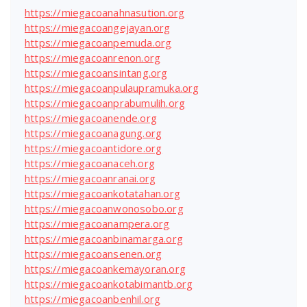
https://miegacoanahnasution.org
https://miegacoangejayan.org
https://miegacoanpemuda.org
https://miegacoanrenon.org
https://miegacoansintang.org
https://miegacoanpulaupramuka.org
https://miegacoanprabumulih.org
https://miegacoanende.org
https://miegacoanagung.org
https://miegacoantidore.org
https://miegacoanaceh.org
https://miegacoanranai.org
https://miegacoankotatahan.org
https://miegacoanwonosobo.org
https://miegacoanampera.org
https://miegacoanbinamarga.org
https://miegacoansenen.org
https://miegacoankemayoran.org
https://miegacoankotabimantb.org
https://miegacoanbenhil.org