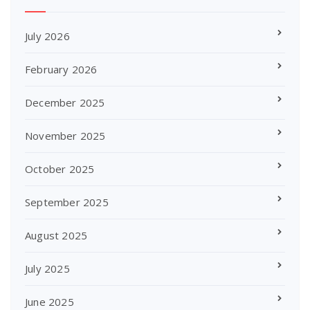
July 2026
February 2026
December 2025
November 2025
October 2025
September 2025
August 2025
July 2025
June 2025