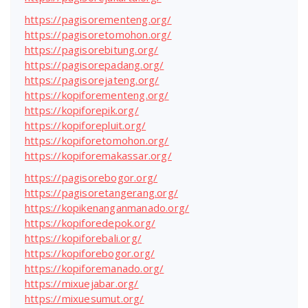
https://pagisorementeng.org/
https://pagisoretomohon.org/
https://pagisorebitung.org/
https://pagisorepadang.org/
https://pagisorejateng.org/
https://kopiforementeng.org/
https://kopiforepik.org/
https://kopiforepluit.org/
https://kopiforetomohon.org/
https://kopiforemakassar.org/
https://pagisorebogor.org/
https://pagisoretangerang.org/
https://kopikenanganmanado.org/
https://kopiforedepok.org/
https://kopiforebali.org/
https://kopiforebogor.org/
https://kopiforemanado.org/
https://mixuejabar.org/
https://mixuesumut.org/