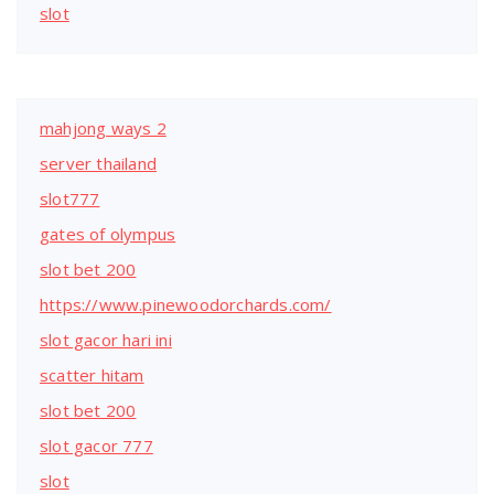
slot
mahjong ways 2
server thailand
slot777
gates of olympus
slot bet 200
https://www.pinewoodorchards.com/
slot gacor hari ini
scatter hitam
slot bet 200
slot gacor 777
slot