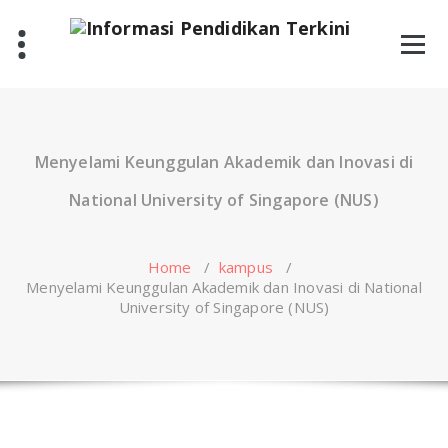
Skip
to
content
Menyelami Keunggulan Akademik dan Inovasi di
National University of Singapore (NUS)
Home
/
kampus
/
Menyelami Keunggulan Akademik dan Inovasi di National
University of Singapore (NUS)