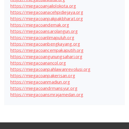
https://miegacoanjailolokota.org
https://miegacoanacehpidiejaya.org
https://miegacoanpakpakbharat.org
https://miegacoandemak.org
https://miegacoansarolangun.org
https://miegacoanlimapuluh.org
https://miegacoanbengkayang.org
https://miegacoancempakaputih.org
https://miegacoangunungsahari.org
https://miegacoanancol.org
https://miegacoanpahlawanrevolusi.org
https://miegacoanpakerisan.org
https://miegacoanmadiun.org
https://miegacoandrmansyur.org
https://miegacoansmrajamedan.org