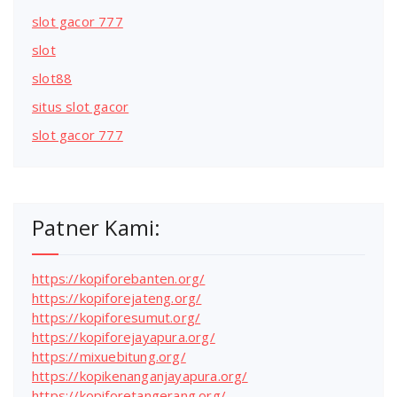
slot gacor 777
slot
slot88
situs slot gacor
slot gacor 777
Patner Kami:
https://kopiforebanten.org/
https://kopiforejateng.org/
https://kopiforesumut.org/
https://kopiforejayapura.org/
https://mixuebitung.org/
https://kopikenanganjayapura.org/
https://kopiforetangerang.org/