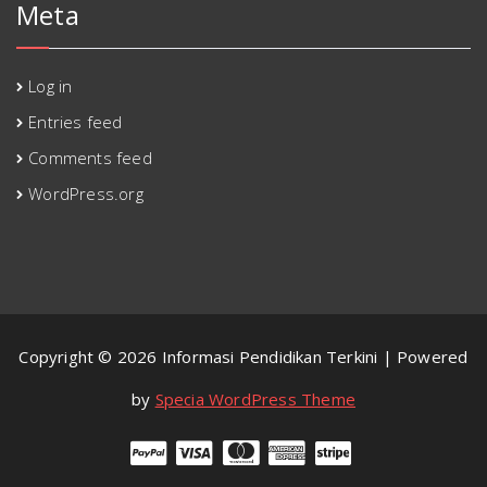
Meta
Log in
Entries feed
Comments feed
WordPress.org
Copyright © 2026 Informasi Pendidikan Terkini | Powered
by
Specia WordPress Theme