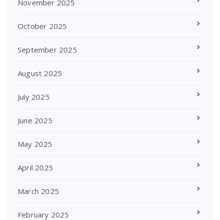
November 2025
October 2025
September 2025
August 2025
July 2025
June 2025
May 2025
April 2025
March 2025
February 2025