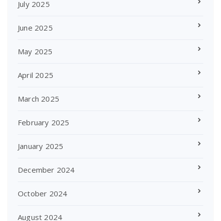
July 2025
June 2025
May 2025
April 2025
March 2025
February 2025
January 2025
December 2024
October 2024
August 2024