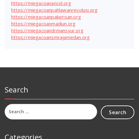
https://miegacoanancol.org
https://miegacoanpahlawanrevolusi.org
https://miegacoanpakerisan.org
https://miegacoanmadiun.org
https://miegacoandrmansyur.org
https://miegacoansmrajamedan.org
Search
Search
for:
Categories