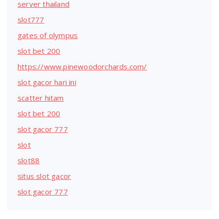
server thailand
slot777
gates of olympus
slot bet 200
https://www.pinewoodorchards.com/
slot gacor hari ini
scatter hitam
slot bet 200
slot gacor 777
slot
slot88
situs slot gacor
slot gacor 777