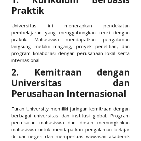
Praktik
Universitas ini menerapkan pendekatan
pembelajaran yang menggabungkan teori dengan
praktik. Mahasiswa mendapatkan pengalaman
langsung melalui magang, proyek penelitian, dan
program kolaborasi dengan perusahaan lokal serta
internasional.
2. Kemitraan dengan
Universitas dan
Perusahaan Internasional
Turan University memiliki jaringan kemitraan dengan
berbagai universitas dan institusi global. Program
pertukaran mahasiswa dan dosen memungkinkan
mahasiswa untuk mendapatkan pengalaman belajar
di luar negeri dan memperluas wawasan akademik