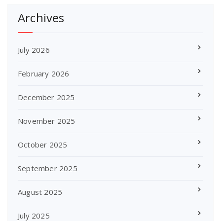
Archives
July 2026
February 2026
December 2025
November 2025
October 2025
September 2025
August 2025
July 2025