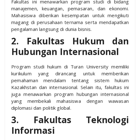
Fakultas ini menawarkan program studi di bidang
manajemen, keuangan, pemasaran, dan ekonomi.
Mahasiswa diberikan kesempatan untuk mengikuti
magang di perusahaan ternama serta mendapatkan
pengalaman langsung di dunia bisnis.
2. Fakultas Hukum dan
Hubungan Internasional
Program studi hukum di Turan University memiliki
kurikulum yang dirancang untuk memberikan
pemahaman mendalam tentang sistem hukum
Kazakhstan dan internasional. Selain itu, fakultas ini
juga menawarkan program hubungan internasional
yang membekali mahasiswa dengan wawasan
diplomasi dan politik global.
3. Fakultas Teknologi
Informasi