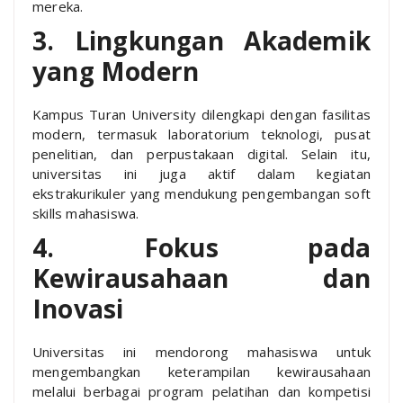
mereka.
3. Lingkungan Akademik
yang Modern
Kampus Turan University dilengkapi dengan fasilitas
modern, termasuk laboratorium teknologi, pusat
penelitian, dan perpustakaan digital. Selain itu,
universitas ini juga aktif dalam kegiatan
ekstrakurikuler yang mendukung pengembangan soft
skills mahasiswa.
4. Fokus pada
Kewirausahaan dan
Inovasi
Universitas ini mendorong mahasiswa untuk
mengembangkan keterampilan kewirausahaan
melalui berbagai program pelatihan dan kompetisi