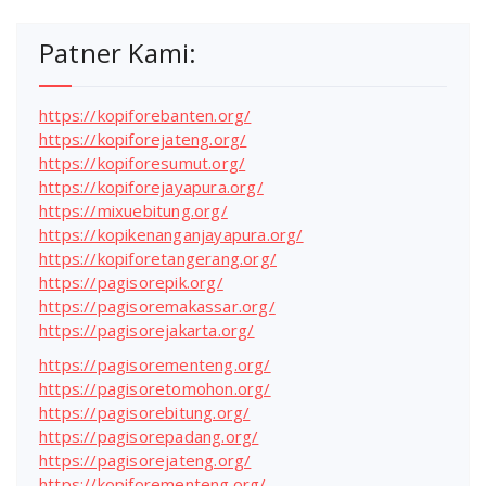
Patner Kami:
https://kopiforebanten.org/
https://kopiforejateng.org/
https://kopiforesumut.org/
https://kopiforejayapura.org/
https://mixuebitung.org/
https://kopikenanganjayapura.org/
https://kopiforetangerang.org/
https://pagisorepik.org/
https://pagisoremakassar.org/
https://pagisorejakarta.org/
https://pagisorementeng.org/
https://pagisoretomohon.org/
https://pagisorebitung.org/
https://pagisorepadang.org/
https://pagisorejateng.org/
https://kopiforementeng.org/