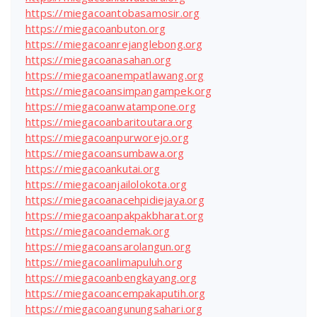
https://miegacoantobasamosir.org
https://miegacoanbuton.org
https://miegacoanrejanglebong.org
https://miegacoanasahan.org
https://miegacoanempatlawang.org
https://miegacoansimpangampek.org
https://miegacoanwatampone.org
https://miegacoanbaritoutara.org
https://miegacoanpurworejo.org
https://miegacoansumbawa.org
https://miegacoankutai.org
https://miegacoanjailolokota.org
https://miegacoanacehpidiejaya.org
https://miegacoanpakpakbharat.org
https://miegacoandemak.org
https://miegacoansarolangun.org
https://miegacoanlimapuluh.org
https://miegacoanbengkayang.org
https://miegacoancempakaputih.org
https://miegacoangunungsahari.org