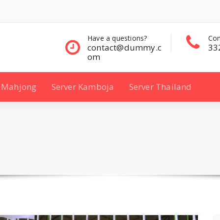
questions?
Contact Sales
Con
ct@dummy.c
332 00 322
33
Mahjong
Server Kamboja
Server Thailand