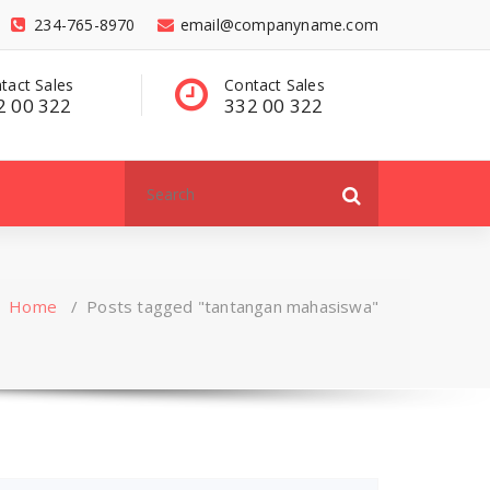
234-765-8970
email@companyname.com
tact Sales
Have a questions?
C
2 00 322
contact@dummy
3
.com
Search
for:
Home
/
Posts tagged "tantangan mahasiswa"