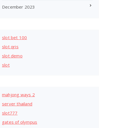
December 2023
slot bet 100
slot qris
slot demo
slot
mahjong ways 2
server thailand
slot777
gates of olympus