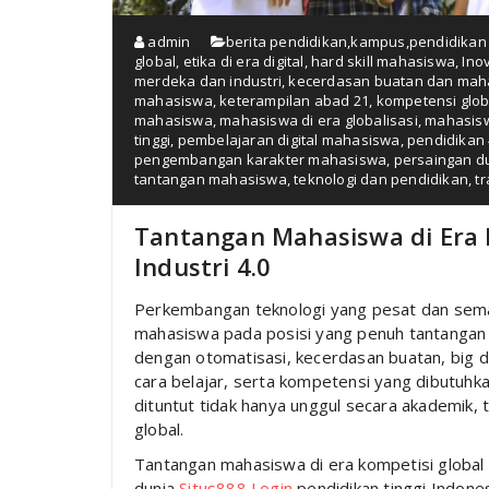
admin
berita pendidikan
,
kampus
,
pendidikan
global
,
etika di era digital
,
hard skill mahasiswa
,
Ino
merdeka dan industri
,
kecerdasan buatan dan mah
mahasiswa
,
keterampilan abad 21
,
kompetensi glo
mahasiswa
,
mahasiswa di era globalisasi
,
mahasisw
tinggi
,
pembelajaran digital mahasiswa
,
pendidikan 
pengembangan karakter mahasiswa
,
persaingan du
tantangan mahasiswa
,
teknologi dan pendidikan
,
t
Tantangan Mahasiswa di Era 
Industri 4.0
Perkembangan teknologi yang pesat dan sem
mahasiswa pada posisi yang penuh tantangan 
dengan otomatisasi, kecerdasan buatan, big da
cara belajar, serta kompetensi yang dibutuhk
dituntut tidak hanya unggul secara akademik, te
global.
Tantangan mahasiswa di era kompetisi global d
dunia
Situs888 Login
pendidikan tinggi Indones