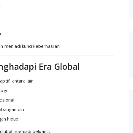
i
n
h menjadi kunci keberhasilan.
nghadapi Era Global
if, antara lain:
logi
esional
mbangan diri
an hidup
diubah menjadi peluang.