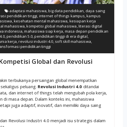
adaptasi mahasiswa
,
big data pendidikan
,
daya saing
vasi pendidikan tinggi
,
internet of things kampus
,
kampus
asiswa
,
kesehatan mental mahasiswa
,
kesiapan kerja
bal mahasiswa
,
kompetisi global mahasiswa
,
literasi digital
a indonesia
,
mahasiswa siap kerja
,
masa depan pendidikan
4.0
,
pendidikan 5.0
,
pendidikan tinggi di era digital
,
nia kerja
,
revolusi industri 4.0
,
soft skill mahasiswa
,
ransformasi pendidikan tinggi
Kompetisi Global dan Revolusi
akin terbukanya persaingan global menempatkan
sekaligus peluang.
Revolusi Industri 4.0
ditandai
ta, dan internet of things telah mengubah pola kerja,
an di masa depan. Dalam konteks ini, mahasiswa
tapi juga adaptif, inovatif, dan memiliki daya saing
an Revolusi Industri 4.0 menjadi isu strategis dalam
ia.