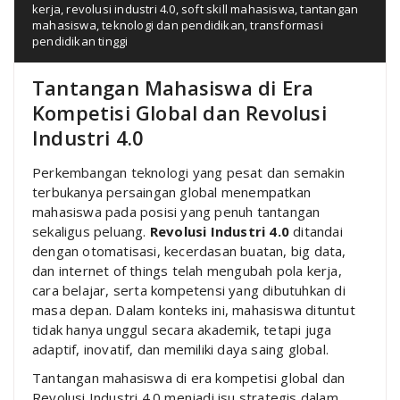
kerja
,
revolusi industri 4.0
,
soft skill mahasiswa
,
tantangan
mahasiswa
,
teknologi dan pendidikan
,
transformasi
pendidikan tinggi
Tantangan Mahasiswa di Era
Kompetisi Global dan Revolusi
Industri 4.0
Perkembangan teknologi yang pesat dan semakin
terbukanya persaingan global menempatkan
mahasiswa pada posisi yang penuh tantangan
sekaligus peluang.
Revolusi Industri 4.0
ditandai
dengan otomatisasi, kecerdasan buatan, big data,
dan internet of things telah mengubah pola kerja,
cara belajar, serta kompetensi yang dibutuhkan di
masa depan. Dalam konteks ini, mahasiswa dituntut
tidak hanya unggul secara akademik, tetapi juga
adaptif, inovatif, dan memiliki daya saing global.
Tantangan mahasiswa di era kompetisi global dan
Revolusi Industri 4.0 menjadi isu strategis dalam