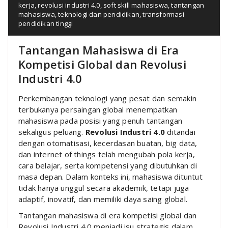
kerja
,
revolusi industri 4.0
,
soft skill mahasiswa
,
tantangan
mahasiswa
,
teknologi dan pendidikan
,
transformasi
pendidikan tinggi
Tantangan Mahasiswa di Era
Kompetisi Global dan Revolusi
Industri 4.0
Perkembangan teknologi yang pesat dan semakin
terbukanya persaingan global menempatkan
mahasiswa pada posisi yang penuh tantangan
sekaligus peluang.
Revolusi Industri 4.0
ditandai
dengan otomatisasi, kecerdasan buatan, big data,
dan internet of things telah mengubah pola kerja,
cara belajar, serta kompetensi yang dibutuhkan di
masa depan. Dalam konteks ini, mahasiswa dituntut
tidak hanya unggul secara akademik, tetapi juga
adaptif, inovatif, dan memiliki daya saing global.
Tantangan mahasiswa di era kompetisi global dan
Revolusi Industri 4.0 menjadi isu strategis dalam