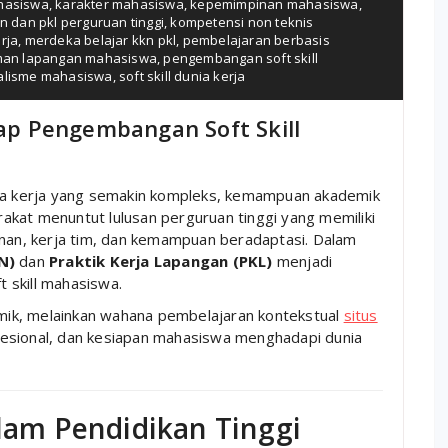
ahasiswa
,
karakter mahasiswa
,
kepemimpinan mahasiswa
,
n dan pkl perguruan tinggi
,
kompetensi non teknis
rja
,
merdeka belajar kkn pkl
,
pembelajaran berbasis
man lapangan mahasiswa
,
pengembangan soft skill
alisme mahasiswa
,
soft skill dunia kerja
p Pengembangan Soft Skill
nia kerja yang semakin kompleks, kemampuan akademik
arakat menuntut lulusan perguruan tinggi yang memiliki
nan, kerja tim, dan kemampuan beradaptasi. Dalam
N)
dan
Praktik Kerja Lapangan (PKL)
menjadi
 skill mahasiswa.
ik, melainkan wahana pembelajaran kontekstual
situs
esional, dan kesiapan mahasiswa menghadapi dunia
alam Pendidikan Tinggi