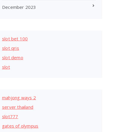
December 2023
slot bet 100
slot qris
slot demo
slot
mahjong ways 2
server thailand
slot777
gates of olympus