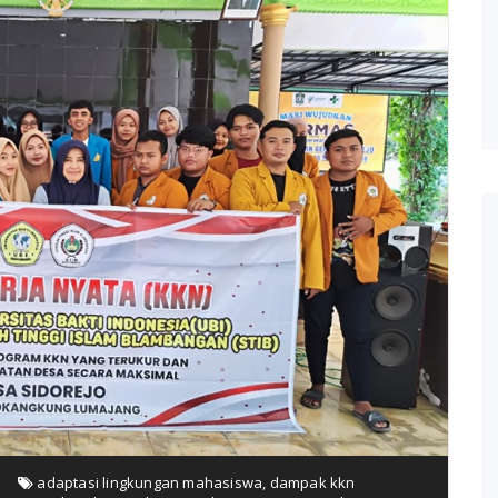
adaptasi lingkungan mahasiswa
,
dampak kkn