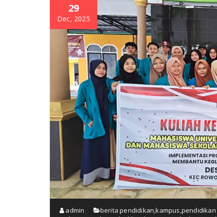
29
Dec, 2025
admin
berita pendidikan
,
kampus
,
pendidikan