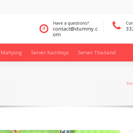
questions?
Contact Sales
Con
ct@dummy.c
332 00 322
33
Mahjong
Server Kamboja
Server Thailand
H