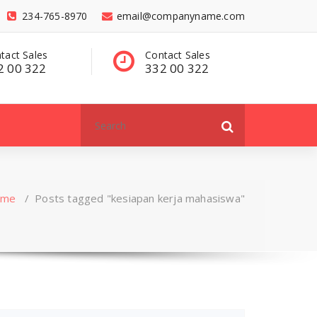
234-765-8970
email@companyname.com
tact Sales
Have a questions?
C
2 00 322
contact@dummy
3
.com
Search
for:
ome
/
Posts tagged "kesiapan kerja mahasiswa"