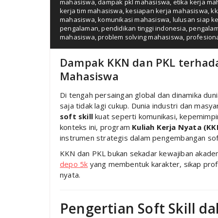
mahasiswa
,
dampak pkl mahasiswa
,
etika kerja m
kerja tim mahasiswa
,
kesiapan kerja mahasiswa
,
kk
mahasiswa
,
komunikasi mahasiswa
,
lulusan siap ke
pengalaman
,
pendidikan tinggi indonesia
,
pengala
mahasiswa
,
problem solving mahasiswa
,
profesion
Dampak KKN dan PKL terhada
Mahasiswa
Di tengah persaingan global dan dinamika du
saja tidak lagi cukup. Dunia industri dan masy
soft skill
kuat seperti komunikasi, kepemimpi
konteks ini, program
Kuliah Kerja Nyata (KK
instrumen strategis dalam pengembangan soft
KKN dan PKL bukan sekadar kewajiban akadem
depo 5k
yang membentuk karakter, sikap prof
nyata.
Pengertian Soft Skill d