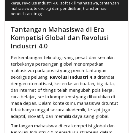
kerja
,
revolusi industri 4.0
,
soft skill mahasiswa
,
tantangan
mahasiswa
,
teknologi dan pendidikan
,
transformasi
pendidikan tinggi
Tantangan Mahasiswa di Era
Kompetisi Global dan Revolusi
Industri 4.0
Perkembangan teknologi yang pesat dan semakin
terbukanya persaingan global menempatkan
mahasiswa pada posisi yang penuh tantangan
sekaligus peluang.
Revolusi Industri 4.0
ditandai
dengan otomatisasi, kecerdasan buatan, big data,
dan internet of things telah mengubah pola kerja,
cara belajar, serta kompetensi yang dibutuhkan di
masa depan. Dalam konteks ini, mahasiswa dituntut
tidak hanya unggul secara akademik, tetapi juga
adaptif, inovatif, dan memiliki daya saing global.
Tantangan mahasiswa di era kompetisi global dan
Revolusi Industri 4.0 menjadi isu strategis dalam