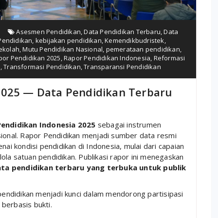
Asesmen Pendidikan
,
Data Pendidikan Terbaru
,
Data
Pendidikan
,
kebijakan pendidikan
,
Kemendikbudristek
,
ekolah
,
Mutu Pendidikan Nasional
,
pemerataan pendidikan
,
por Pendidikan 2025
,
Rapor Pendidikan Indonesia
,
Reformasi
a
,
Transformasi Pendidikan
,
Transparansi Pendidikan
2025 — Data Pendidikan Terbaru
endidikan Indonesia 2025
sebagai instrumen
sional. Rapor Pendidikan menjadi sumber data resmi
 kondisi pendidikan di Indonesia, mulai dari capaian
elola satuan pendidikan. Publikasi rapor ini menegaskan
ta pendidikan terbaru yang terbuka untuk publik
 pendidikan menjadi kunci dalam mendorong partisipasi
berbasis bukti.