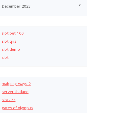
December 2023
slot bet 100
slot qris
slot demo
slot
mahjong ways 2
server thailand
slot777
gates of olympus