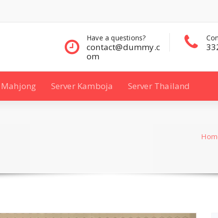
questions?
Contact Sales
Con
ct@dummy.c
332 00 322
33
Mahjong
Server Kamboja
Server Thailand
Hom