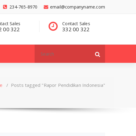
234-765-8970
email@companyname.com
tact Sales
Have a questions?
C
2 00 322
contact@dummy
3
.com
Search
for:
e
/
Posts tagged "Rapor Pendidikan Indonesia"