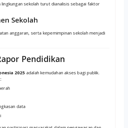
lingkungan sekolah turut dianalisis sebagai faktor
men Sekolah
atan anggaran, serta kepemimpinan sekolah menjadi
Rapor Pendidikan
onesia 2025
adalah kemudahan akses bagi publik.
:
aerah
ngkasan data
i
kan partisipasi masyarakat dalam pengawasan dan