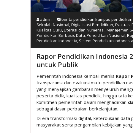
admin
berita pendidikan
,
kampus
,
pendidikan
Sekolah Nasional
,
Digitalisasi Pendidikan
,
Evaluasi 
Kualitas Guru
,
Literasi dan Numerasi
,
Manajemen S
Pendidikan Berbasis Data
,
Pendidikan Nasional
,
Ra
Pendidikan Indonesia
,
Sistem Pendidikan Indonesi
Rapor Pendidikan Indonesia 
untuk Publik
Pemerintah Indonesia kembali merilis
Rapor P
transparansi dan evaluasi mutu pendidikan na
yang menyajikan gambaran menyeluruh mengenai
peserta didik, kualitas pendidik, hingga tata k
komitmen pemerintah dalam menghadirkan
da
sebagai dasar perbaikan berkelanjutan.
Di era transformasi digital, keterbukaan data
masyarakat serta pengambilan kebijakan yang 