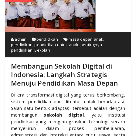
admin
pendidikan
masa depan anak
,
pendidikan
,
pendidikan untuk anak
,
pentingnya
pendidikan
,
Sekolah
Membangun Sekolah Digital di
Indonesia: Langkah Strategis
Menuju Pendidikan Masa Depan
Di era transformasi digital yang terus berkembang,
sistem pendidikan pun dituntut untuk beradaptasi.
Salah satu bentuk adaptasi tersebut adalah dengan
membangun
sekolah digital
, yaitu institusi
pendidikan yang mengintegrasikan teknologi secara
menyeluruh dalam proses pembelajaran,
administrasi, dan interaksi antara guru, siswa, serta