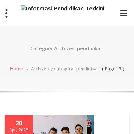
Skip
to
content
Category Archives: pendidikan
Home
/
Archive by category "pendidikan"
( Page15 )
20
Apr, 2025