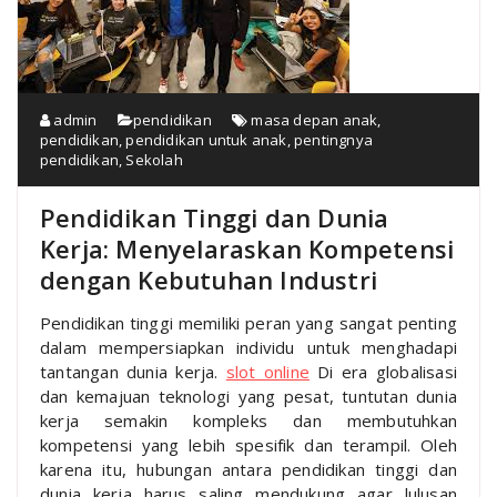
admin
pendidikan
masa depan anak
,
pendidikan
,
pendidikan untuk anak
,
pentingnya
pendidikan
,
Sekolah
Pendidikan Tinggi dan Dunia
Kerja: Menyelaraskan Kompetensi
dengan Kebutuhan Industri
Pendidikan tinggi memiliki peran yang sangat penting
dalam mempersiapkan individu untuk menghadapi
tantangan dunia kerja.
slot online
Di era globalisasi
dan kemajuan teknologi yang pesat, tuntutan dunia
kerja semakin kompleks dan membutuhkan
kompetensi yang lebih spesifik dan terampil. Oleh
karena itu, hubungan antara pendidikan tinggi dan
dunia kerja harus saling mendukung agar lulusan