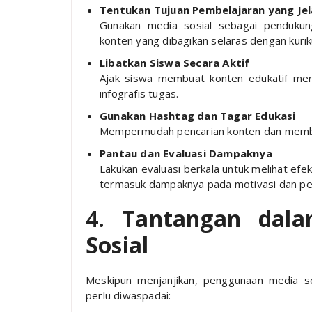
Tentukan Tujuan Pembelajaran yang Jel
Gunakan media sosial sebagai pendukung
konten yang dibagikan selaras dengan kurik
Libatkan Siswa Secara Aktif
Ajak siswa membuat konten edukatif merek
infografis tugas.
Gunakan Hashtag dan Tagar Edukasi
Mempermudah pencarian konten dan membang
Pantau dan Evaluasi Dampaknya
Lakukan evaluasi berkala untuk melihat efe
termasuk dampaknya pada motivasi dan p
4.
Tantangan dal
Sosial
Meskipun menjanjikan, penggunaan media so
perlu diwaspadai: