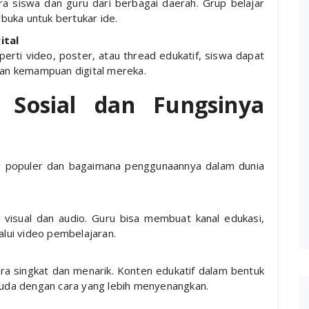
a siswa dan guru dari berbagai daerah. Grup belajar
rbuka untuk bertukar ide.
ital
ti video, poster, atau thread edukatif, siswa dapat
kan kemampuan digital mereka.
 Sosial dan Fungsinya
ng populer dan bagaimana penggunaannya dalam dunia
visual dan audio. Guru bisa membuat kanal edukasi,
alui video pembelajaran.
ra singkat dan menarik. Konten edukatif dalam bentuk
muda dengan cara yang lebih menyenangkan.