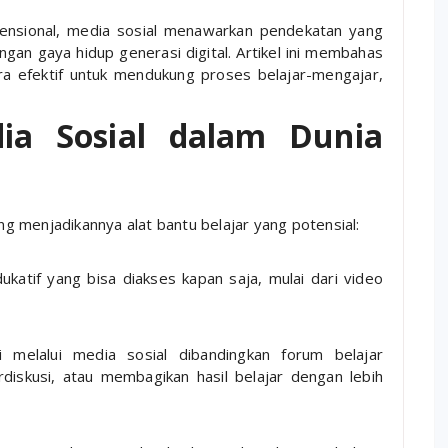
vensional, media sosial menawarkan pendekatan yang
engan gaya hidup generasi digital. Artikel ini membahas
ra efektif untuk mendukung proses belajar-mengajar,
ia Sosial dalam Dunia
 menjadikannya alat bantu belajar yang potensial:
katif yang bisa diakses kapan saja, mulai dari video
i melalui media sosial dibandingkan forum belajar
diskusi, atau membagikan hasil belajar dengan lebih