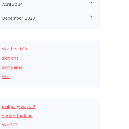
April 2024
December 2023
slot bet 100
slot qris
slot demo
slot
mahjong ways 2
server thailand
slot777