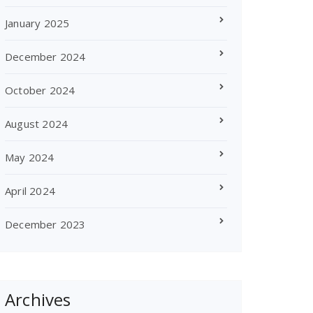
January 2025
December 2024
October 2024
August 2024
May 2024
April 2024
December 2023
Archives