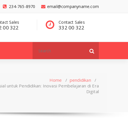
234-765-8970
email@companyname.com
tact Sales
Have a questions?
C
2 00 322
contact@dummy
3
.com
Search
for:
Home
/
pendidikan
/
al untuk Pendidikan: Inovasi Pembelajaran di Era
Digital