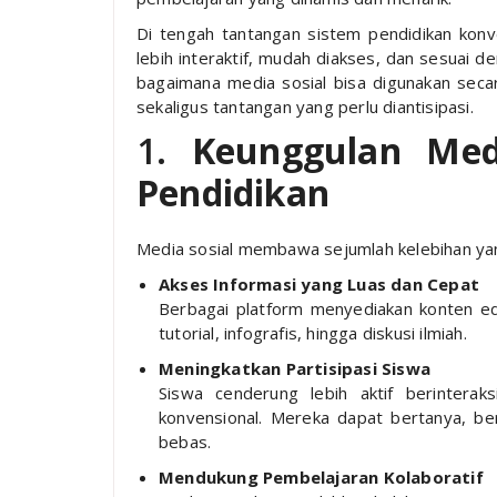
Di tengah tantangan sistem pendidikan kon
lebih interaktif, mudah diakses, dan sesuai d
bagaimana media sosial bisa digunakan seca
sekaligus tantangan yang perlu diantisipasi.
1.
Keunggulan Med
Pendidikan
Media sosial membawa sejumlah kelebihan yang
Akses Informasi yang Luas dan Cepat
Berbagai platform menyediakan konten edu
tutorial, infografis, hingga diskusi ilmiah.
Meningkatkan Partisipasi Siswa
Siswa cenderung lebih aktif berinteraks
konvensional. Mereka dapat bertanya, ber
bebas.
Mendukung Pembelajaran Kolaboratif