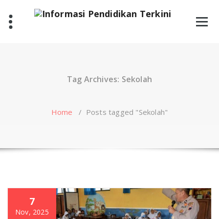
Skip
to
content
Tag Archives: Sekolah
Home
/
Posts tagged "Sekolah"
7
Nov, 2025