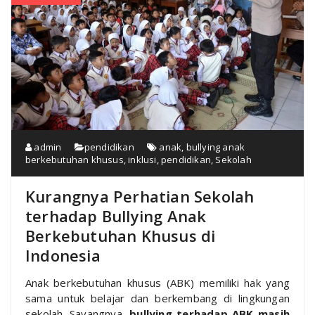
admin
pendidikan
anak
,
bullying anak
berkebutuhan khusus
,
inklusi
,
pendidikan
,
Sekolah
Kurangnya Perhatian Sekolah
terhadap Bullying Anak
Berkebutuhan Khusus di
Indonesia
Anak berkebutuhan khusus (ABK) memiliki hak yang
sama untuk belajar dan berkembang di lingkungan
sekolah. Sayangnya,
bullying terhadap ABK masih