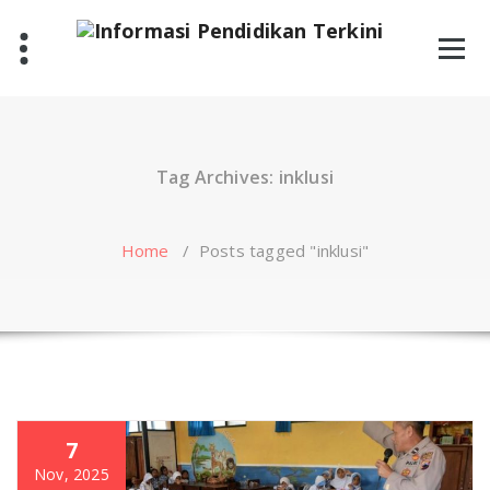
Skip
to
content
Tag Archives: inklusi
Home
/
Posts tagged "inklusi"
7
Nov, 2025