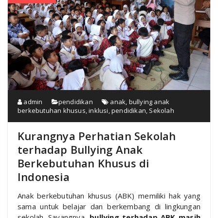
admin
pendidikan
anak
,
bullying anak
berkebutuhan khusus
,
inklusi
,
pendidikan
,
Sekolah
Kurangnya Perhatian Sekolah
terhadap Bullying Anak
Berkebutuhan Khusus di
Indonesia
Anak berkebutuhan khusus (ABK) memiliki hak yang
sama untuk belajar dan berkembang di lingkungan
sekolah. Sayangnya,
bullying terhadap ABK masih