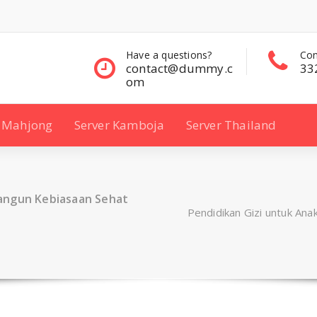
questions?
Contact Sales
Con
ct@dummy.c
332 00 322
33
Mahjong
Server Kamboja
Server Thailand
angun Kebiasaan Sehat
Pendidikan Gizi untuk An