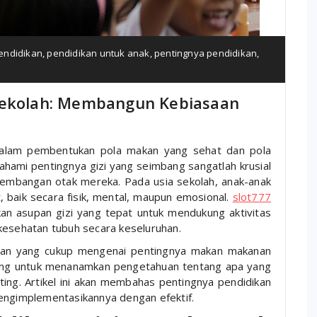
endidikan
,
pendidikan untuk anak
,
pentingnya pendidikan
,
 Sekolah: Membangun Kebiasaan
 dalam pembentukan pola makan yang sehat dan pola
ahami pentingnya gizi yang seimbang sangatlah krusial
embangan otak mereka. Pada usia sekolah, anak-anak
baik secara fisik, mental, maupun emosional.
slot777
n asupan gizi yang tepat untuk mendukung aktivitas
kesehatan tubuh secara keseluruhan.
man yang cukup mengenai pentingnya makan makanan
nting untuk menanamkan pengetahuan tentang apa yang
ng. Artikel ini akan membahas pentingnya pendidikan
mengimplementasikannya dengan efektif.