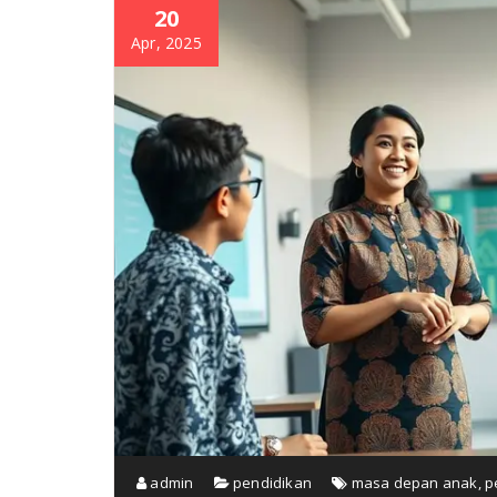
20
Apr, 2025
admin
pendidikan
masa depan anak
,
p