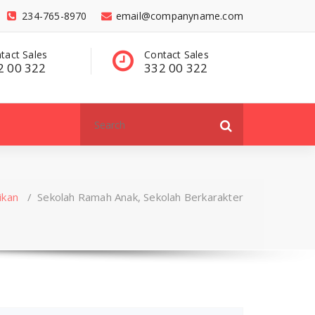
234-765-8970
email@companyname.com
tact Sales
Have a questions?
C
2 00 322
contact@dummy
3
.com
Search
for:
ikan
/
Sekolah Ramah Anak, Sekolah Berkarakter