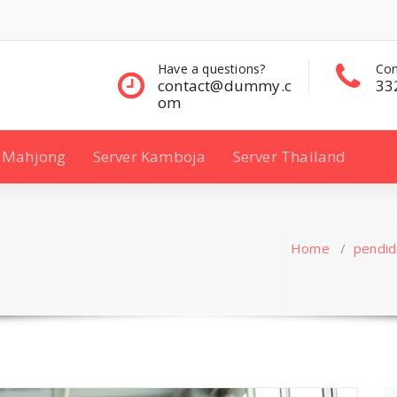
questions?
Contact Sales
Con
ct@dummy.c
332 00 322
33
Mahjong
Server Kamboja
Server Thailand
Home
/
pendid