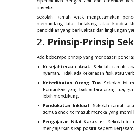
diperlakukan dengan adil dan diberikan k
mereka.
Sekolah Ramah Anak mengutamakan pendek
memandang latar belakang atau kondisi k
pendidikan yang berkualitas dan lingkungan y
2.
Prinsip-Prinsip S
Ada beberapa prinsip yang mendasari penera
Kesejahteraan Anak
: Sekolah ramah a
nyaman. Tidak ada kekerasan fisik atau ver
Keterlibatan Orang Tua
: Sekolah ini 
Komunikasi yang baik antara orang tua, gur
lebih mendukung.
Pendekatan Inklusif
: Sekolah ramah a
semua anak, termasuk mereka yang memiliki
Pengajaran Nilai Karakter
: Sekolah ini
mengajarkan sikap positif seperti kerjasama