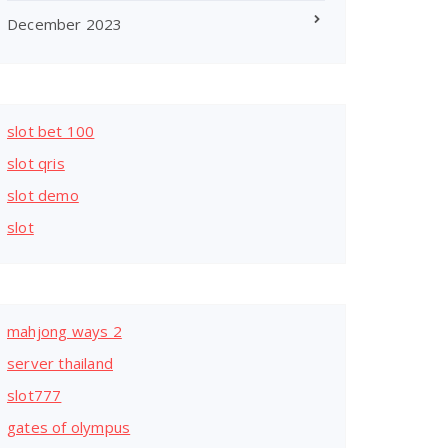
December 2023
slot bet 100
slot qris
slot demo
slot
mahjong ways 2
server thailand
slot777
gates of olympus