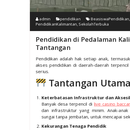
admin
pendidikan
BeasiswaPendidikan
PendidikanKalimantan
,
SekolahTerbuka
Pendidikan di Pedalaman Kal
Tantangan
Pendidikan adalah hak setiap anak, termasu
akses pendidikan di daerah-daerah terpencil
serius.
Tantangan Utam
Keterbatasan Infrastruktur dan Aksesib
Banyak desa terpencil di
live casino bacca
dan infrastruktur yang minim. Anak-anak
sungai tanpa jembatan, untuk mencapai sek
Kekurangan Tenaga Pendidik