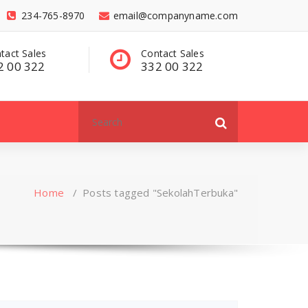
234-765-8970
email@companyname.com
tact Sales
Have a questions?
C
2 00 322
contact@dummy
3
.com
Search
for:
Home
/
Posts tagged "SekolahTerbuka"