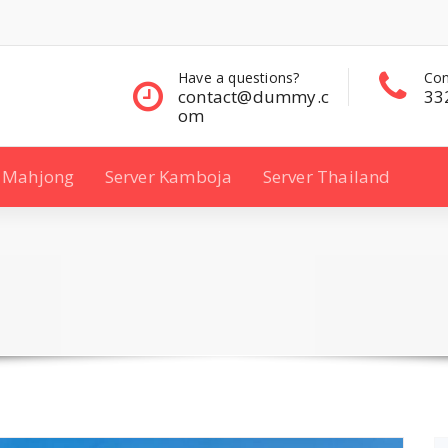
questions?
Contact Sales
Con
ct@dummy.c
332 00 322
33
Mahjong
Server Kamboja
Server Thailand