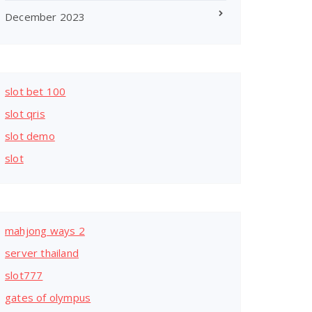
December 2023
slot bet 100
slot qris
slot demo
slot
mahjong ways 2
server thailand
slot777
gates of olympus