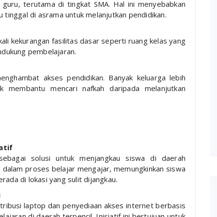
 guru, terutama di tingkat SMA. Hal ini menyebabkan
 tinggal di asrama untuk melanjutkan pendidikan.
kali kekurangan fasilitas dasar seperti ruang kelas yang
endukung pembelajaran.
enghambat akses pendidikan. Banyak keluarga lebih
uk membantu mencari nafkah daripada melanjutkan
atif
sebagai solusi untuk menjangkau siswa di daerah
tas dalam proses belajar mengajar, memungkinkan siswa
da di lokasi yang sulit dijangkau.
i
stribusi laptop dan penyediaan akses internet berbasis
jaran di daerah terpencil. Inisiatif ini bertujuan untuk