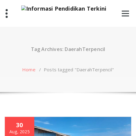
Skip
to
content
Tag Archives: DaerahTerpencil
Home
/
Posts tagged "DaerahTerpencil"
30
Aug, 2025