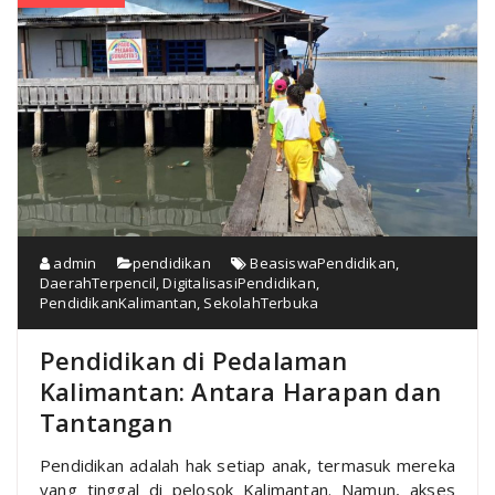
admin
pendidikan
BeasiswaPendidikan
,
DaerahTerpencil
,
DigitalisasiPendidikan
,
PendidikanKalimantan
,
SekolahTerbuka
Pendidikan di Pedalaman
Kalimantan: Antara Harapan dan
Tantangan
Pendidikan adalah hak setiap anak, termasuk mereka
yang tinggal di pelosok Kalimantan. Namun, akses