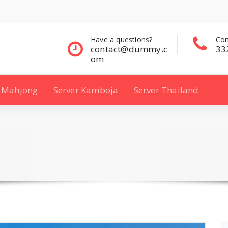
questions?
Contact Sales
Con
ct@dummy.c
332 00 322
33
Mahjong
Server Kamboja
Server Thailand