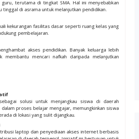
 guru, terutama di tingkat SMA. Hal ini menyebabkan
 tinggal di asrama untuk melanjutkan pendidikan.
kali kekurangan fasilitas dasar seperti ruang kelas yang
endukung pembelajaran.
enghambat akses pendidikan. Banyak keluarga lebih
uk membantu mencari nafkah daripada melanjutkan
atif
sebagai solusi untuk menjangkau siswa di daerah
tas dalam proses belajar mengajar, memungkinkan siswa
da di lokasi yang sulit dijangkau.
i
stribusi laptop dan penyediaan akses internet berbasis
jaran di daerah terpencil. Inisiatif ini bertujuan untuk