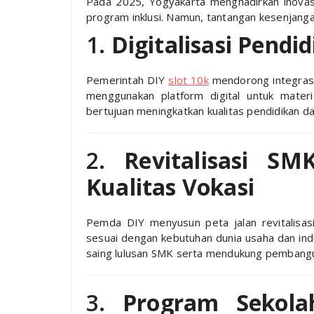
Pada 2025, Yogyakarta menghadirkan inovasi p
program inklusi. Namun, tantangan kesenjangan
1.
Digitalisasi Pendid
Pemerintah DIY
slot 10k
mendorong integrasi 
menggunakan platform digital untuk materi
bertujuan meningkatkan kualitas pendidikan d
2.
Revitalisasi S
Kualitas Vokasi
Pemda DIY menyusun peta jalan revitalisa
sesuai dengan kebutuhan dunia usaha dan indu
saing lulusan SMK serta mendukung pembangu
3.
Program Sekola