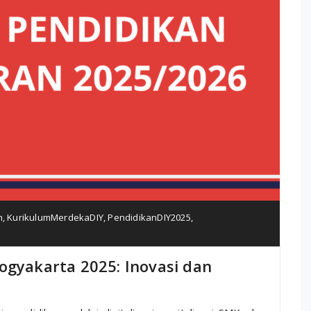
n
,
KurikulumMerdekaDIY
,
PendidikanDIY2025
,
ogyakarta 2025: Inovasi dan