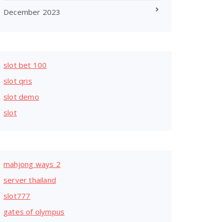
December 2023
slot bet 100
slot qris
slot demo
slot
mahjong ways 2
server thailand
slot777
gates of olympus