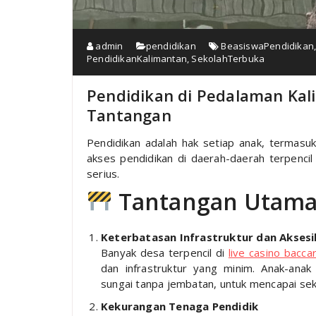
admin
pendidikan
BeasiswaPendidikan
PendidikanKalimantan
,
SekolahTerbuka
Pendidikan di Pedalaman Kal
Tantangan
Pendidikan adalah hak setiap anak, termasu
akses pendidikan di daerah-daerah terpencil
serius.
Tantangan Utam
Keterbatasan Infrastruktur dan Aksesib
Banyak desa terpencil di
live casino bacca
dan infrastruktur yang minim. Anak-anak
sungai tanpa jembatan, untuk mencapai sek
Kekurangan Tenaga Pendidik