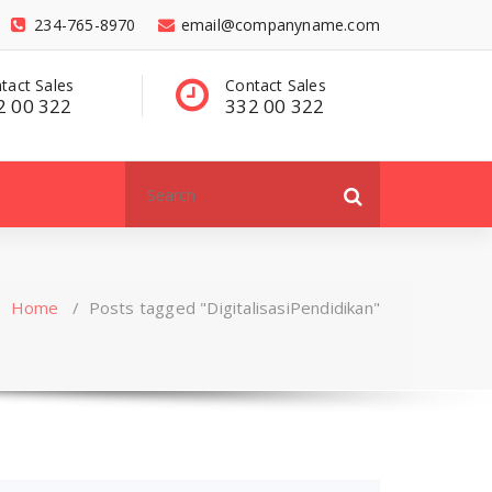
234-765-8970
email@companyname.com
tact Sales
Have a questions?
C
2 00 322
contact@dummy
3
.com
Search
for:
Home
/
Posts tagged "DigitalisasiPendidikan"