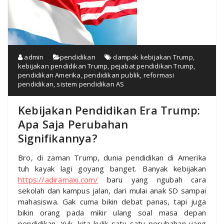
admin
pendidikan
dampak kebijakan Trump
,
kebijakan pendidikan Trump
,
pejabat pendidikan Trump
,
pendidikan Amerika
,
pendidikan publik
,
reformasi
pendidikan
,
sistem pendidikan AS
Kebijakan Pendidikan Era Trump:
Apa Saja Perubahan
Signifikannya?
Bro, di zaman Trump, dunia pendidikan di Amerika
tuh kayak lagi goyang banget. Banyak kebijakan
https://adiramaxi.com/
baru yang ngubah cara
sekolah dan kampus jalan, dari mulai anak SD sampai
mahasiswa. Gak cuma bikin debat panas, tapi juga
bikin orang pada mikir ulang soal masa depan
pendidikan. Yuk, kita kulik satu-satu perubahan yang