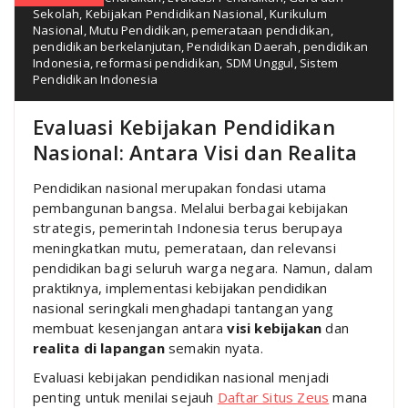
Sekolah
,
Kebijakan Pendidikan Nasional
,
Kurikulum
Nasional
,
Mutu Pendidikan
,
pemerataan pendidikan
,
pendidikan berkelanjutan
,
Pendidikan Daerah
,
pendidikan
Indonesia
,
reformasi pendidikan
,
SDM Unggul
,
Sistem
Pendidikan Indonesia
Evaluasi Kebijakan Pendidikan
Nasional: Antara Visi dan Realita
Pendidikan nasional merupakan fondasi utama
pembangunan bangsa. Melalui berbagai kebijakan
strategis, pemerintah Indonesia terus berupaya
meningkatkan mutu, pemerataan, dan relevansi
pendidikan bagi seluruh warga negara. Namun, dalam
praktiknya, implementasi kebijakan pendidikan
nasional seringkali menghadapi tantangan yang
membuat kesenjangan antara
visi kebijakan
dan
realita di lapangan
semakin nyata.
Evaluasi kebijakan pendidikan nasional menjadi
penting untuk menilai sejauh
Daftar Situs Zeus
mana