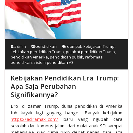
admin
pendidikan
dampak kebijakan Trump
,
kebijakan pendidikan Trump
,
pejabat pendidikan Trump
,
pendidikan Amerika
,
pendidikan publik
,
reformasi
pendidikan
,
sistem pendidikan AS
Kebijakan Pendidikan Era Trump:
Apa Saja Perubahan
Signifikannya?
Bro, di zaman Trump, dunia pendidikan di Amerika
tuh kayak lagi goyang banget. Banyak kebijakan
https://adiramaxi.com/
baru yang ngubah cara
sekolah dan kampus jalan, dari mulai anak SD sampai
mahasiswa. Gak cuma bikin debat panas, tapi juga