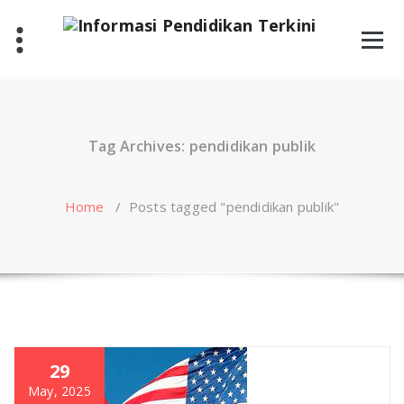
Skip
to
content
Tag Archives: pendidikan publik
Home
/
Posts tagged "pendidikan publik"
29
May, 2025