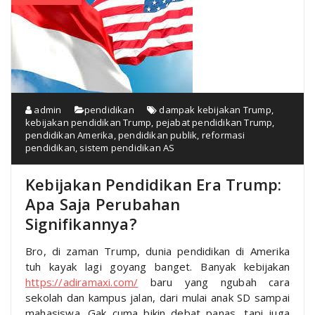
admin
pendidikan
dampak kebijakan Trump
,
kebijakan pendidikan Trump
,
pejabat pendidikan Trump
,
pendidikan Amerika
,
pendidikan publik
,
reformasi
pendidikan
,
sistem pendidikan AS
Kebijakan Pendidikan Era Trump:
Apa Saja Perubahan
Signifikannya?
Bro, di zaman Trump, dunia pendidikan di Amerika
tuh kayak lagi goyang banget. Banyak kebijakan
https://adiramaxi.com/
baru yang ngubah cara
sekolah dan kampus jalan, dari mulai anak SD sampai
mahasiswa. Gak cuma bikin debat panas, tapi juga