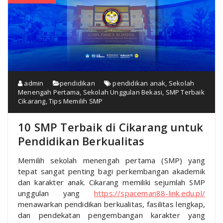
admin
pendidikan
pendidikan anak
,
Sekolah
Menengah Pertama
,
Sekolah Unggulan Bekasi
,
SMP Terbaik
Cikarang
,
Tips Memilih SMP
10 SMP Terbaik di Cikarang untuk
Pendidikan Berkualitas
Memilih sekolah menengah pertama (SMP) yang
tepat sangat penting bagi perkembangan akademik
dan karakter anak. Cikarang memiliki sejumlah SMP
unggulan yang
https://spaceman88-link.edu.pl/
menawarkan pendidikan berkualitas, fasilitas lengkap,
dan pendekatan pengembangan karakter yang