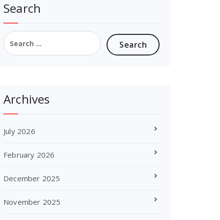
Search
Search
for:
Archives
July 2026
February 2026
December 2025
November 2025