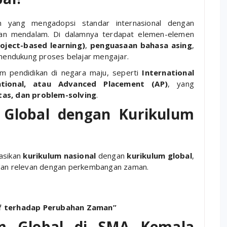
an yang mengadopsi standar internasional dengan
dan mendalam. Di dalamnya terdapat elemen-elemen
oject-based learning)
,
penguasaan bahasa asing
,
endukung proses belajar mengajar.
tem pendidikan di negara maju, seperti
International
ational, atau Advanced Placement (AP)
, yang
itas, dan problem-solving
.
 Global dengan Kurikulum
asikan
kurikulum nasional
dengan
kurikulum global
,
 dan relevan dengan perkembangan zaman.
f terhadap Perubahan Zaman”
um Global di SMA Kemala