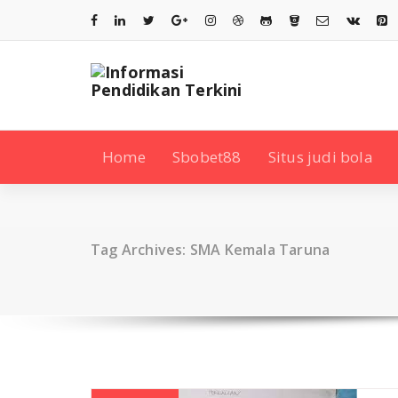
Skip
to
content
Sales
Contact Sales
Have a 
322
332 00 322
conta
om
Home
Sbobet88
Situs judi bola
Tag Archives: SMA Kemala Taruna