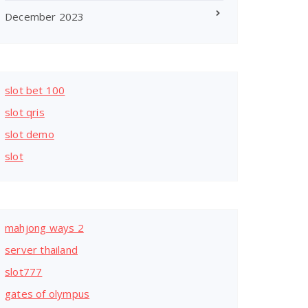
December 2023
slot bet 100
slot qris
slot demo
slot
mahjong ways 2
server thailand
slot777
gates of olympus