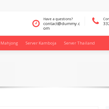
questions?
Contact Sales
Con
ct@dummy.c
332 00 322
33
Mahjong
Server Kamboja
Server Thailand