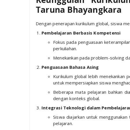
Taruna Bhayangkara
Dengan penerapan kurikulum global, siswa me
Pembelajaran Berbasis Kompetensi
Fokus pada penguasaan keterampilan 
perkuliahan.
Menekankan pada problem-solving dan
Penguasaan Bahasa Asing
Kurikulum global lebih menekankan 
untuk mempersiapkan siswa menghadap
Beberapa mata pelajaran bahkan dia
dengan konteks global.
Integrasi Teknologi dalam Pembelajara
Siswa diajarkan untuk menggunakan 
pelajaran.