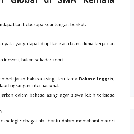
ndapatkan beberapa keuntungan berikut:
nyata yang dapat diaplikasikan dalam dunia kerja dan
 inovasi, bukan sekadar teori.
pembelajaran bahasa asing, terutama
Bahasa Inggris
,
i lingkungan internasional.
jarkan dalam bahasa asing agar siswa lebih terbiasa
n
teknologi sebagai alat bantu dalam memahami materi