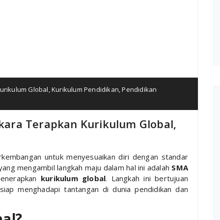
urikulum Global
,
Kurikulum Pendidikan
,
Pendidikan
ara Terapkan Kurikulum Global,
erkembangan untuk menyesuaikan diri dengan standar
yang mengambil langkah maju dalam hal ini adalah
SMA
 menerapkan
kurikulum global
. Langkah ini bertujuan
siap menghadapi tantangan di dunia pendidikan dan
bal?