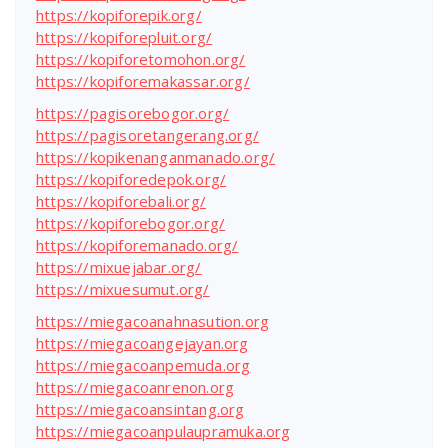
https://kopiforepik.org/
https://kopiforepluit.org/
https://kopiforetomohon.org/
https://kopiforemakassar.org/
https://pagisorebogor.org/
https://pagisoretangerang.org/
https://kopikenanganmanado.org/
https://kopiforedepok.org/
https://kopiforebali.org/
https://kopiforebogor.org/
https://kopiforemanado.org/
https://mixuejabar.org/
https://mixuesumut.org/
https://miegacoanahnasution.org
https://miegacoangejayan.org
https://miegacoanpemuda.org
https://miegacoanrenon.org
https://miegacoansintang.org
https://miegacoanpulaupramuka.org