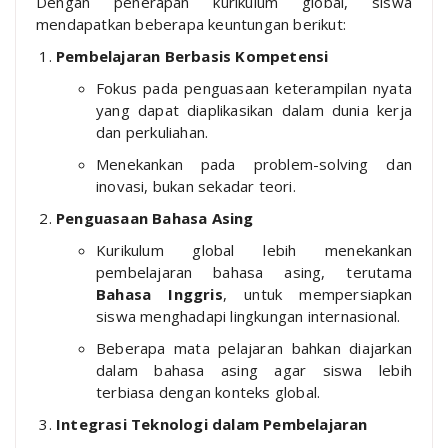
Dengan penerapan kurikulum global, siswa
mendapatkan beberapa keuntungan berikut:
Pembelajaran Berbasis Kompetensi
Fokus pada penguasaan keterampilan nyata
yang dapat diaplikasikan dalam dunia kerja
dan perkuliahan.
Menekankan pada problem-solving dan
inovasi, bukan sekadar teori.
Penguasaan Bahasa Asing
Kurikulum global lebih menekankan
pembelajaran bahasa asing, terutama
Bahasa Inggris
, untuk mempersiapkan
siswa menghadapi lingkungan internasional.
Beberapa mata pelajaran bahkan diajarkan
dalam bahasa asing agar siswa lebih
terbiasa dengan konteks global.
Integrasi Teknologi dalam Pembelajaran