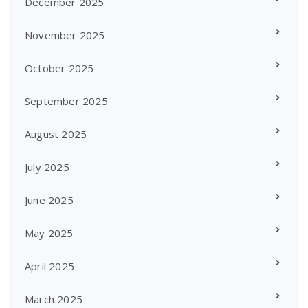
December 2025
November 2025
October 2025
September 2025
August 2025
July 2025
June 2025
May 2025
April 2025
March 2025