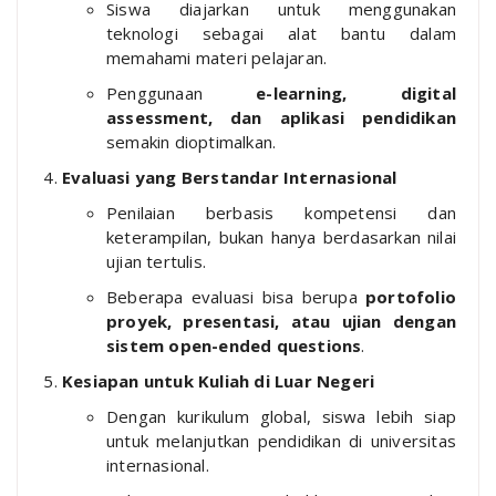
Siswa diajarkan untuk menggunakan
teknologi sebagai alat bantu dalam
memahami materi pelajaran.
Penggunaan
e-learning, digital
assessment, dan aplikasi pendidikan
semakin dioptimalkan.
Evaluasi yang Berstandar Internasional
Penilaian berbasis kompetensi dan
keterampilan, bukan hanya berdasarkan nilai
ujian tertulis.
Beberapa evaluasi bisa berupa
portofolio
proyek, presentasi, atau ujian dengan
sistem open-ended questions
.
Kesiapan untuk Kuliah di Luar Negeri
Dengan kurikulum global, siswa lebih siap
untuk melanjutkan pendidikan di universitas
internasional.