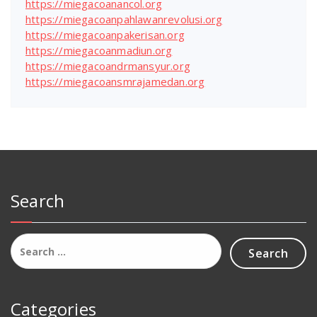
https://miegacoanancol.org
https://miegacoanpahlawanrevolusi.org
https://miegacoanpakerisan.org
https://miegacoanmadiun.org
https://miegacoandrmansyur.org
https://miegacoansmrajamedan.org
Search
Search
for:
Categories