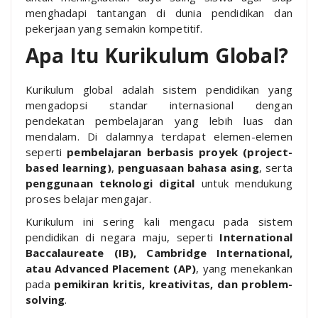
menghadapi tantangan di dunia pendidikan dan
pekerjaan yang semakin kompetitif.
Apa Itu Kurikulum Global?
Kurikulum global adalah sistem pendidikan yang
mengadopsi standar internasional dengan
pendekatan pembelajaran yang lebih luas dan
mendalam. Di dalamnya terdapat elemen-elemen
seperti
pembelajaran berbasis proyek (project-
based learning)
,
penguasaan bahasa asing
, serta
penggunaan teknologi digital
untuk mendukung
proses belajar mengajar.
Kurikulum ini sering kali mengacu pada sistem
pendidikan di negara maju, seperti
International
Baccalaureate (IB), Cambridge International,
atau Advanced Placement (AP)
, yang menekankan
pada
pemikiran kritis, kreativitas, dan problem-
solving
.