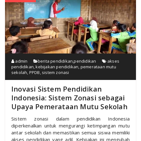
admin
berita pendidikan
,
pendidikan
akses
pendidikan
,
kebijakan pendidikan
,
pemerataan mutu
sekolah
,
PPDB
,
sistem zonasi
Inovasi Sistem Pendidikan
Indonesia: Sistem Zonasi sebagai
Upaya Pemerataan Mutu Sekolah
Sistem zonasi dalam pendidikan Indonesia
diperkenalkan untuk mengurangi ketimpangan mutu
antar sekolah dan memastikan semua siswa memiliki
akses pendidikan yang adil. Kebijakan ini mengubah