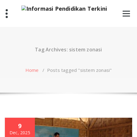
Skip
to
content
Tag Archives: sistem zonasi
Home
/
Posts tagged "sistem zonasi"
9
Dec, 2025