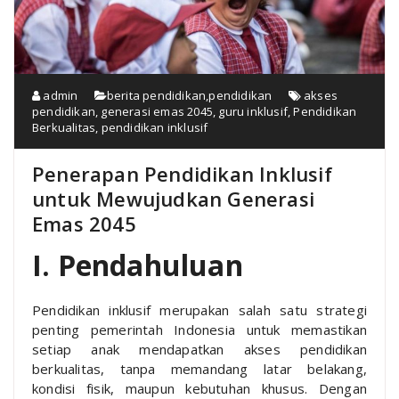
admin
berita pendidikan
,
pendidikan
akses
pendidikan
,
generasi emas 2045
,
guru inklusif
,
Pendidikan
Berkualitas
,
pendidikan inklusif
Penerapan Pendidikan Inklusif
untuk Mewujudkan Generasi
Emas 2045
I. Pendahuluan
Pendidikan inklusif merupakan salah satu strategi
penting pemerintah Indonesia untuk memastikan
setiap anak mendapatkan akses pendidikan
berkualitas, tanpa memandang latar belakang,
kondisi fisik, maupun kebutuhan khusus. Dengan