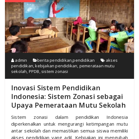
admin
berita pendidikan
,
pendidikan
akses
pendidikan
,
kebijakan pendidikan
,
pemerataan mutu
sekolah
,
PPDB
,
sistem zonasi
Inovasi Sistem Pendidikan
Indonesia: Sistem Zonasi sebagai
Upaya Pemerataan Mutu Sekolah
Sistem zonasi dalam pendidikan Indonesia
diperkenalkan untuk mengurangi ketimpangan mutu
antar sekolah dan memastikan semua siswa memiliki
akses pendidikan yang adil. Kebijakan ini mengubah