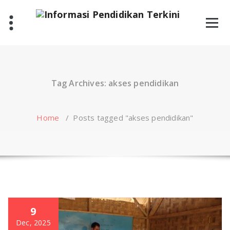
Skip
to
content
Tag Archives: akses pendidikan
Home
/
Posts tagged "akses pendidikan"
9
Dec, 2025