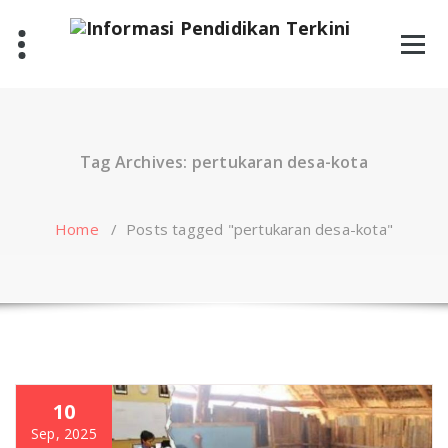
Skip
to
content
Tag Archives: pertukaran desa-kota
Home
/
Posts tagged "pertukaran desa-kota"
10
Sep, 2025