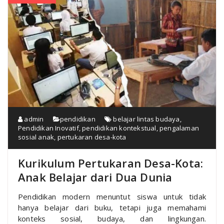
admin
pendidikan
belajar lintas budaya
,
Pendidikan Inovatif
,
pendidikan kontekstual
,
pengalaman
sosial anak
,
pertukaran desa-kota
Kurikulum Pertukaran Desa-Kota:
Anak Belajar dari Dua Dunia
Pendidikan modern menuntut siswa untuk tidak
hanya belajar dari buku, tetapi juga memahami
konteks sosial, budaya, dan lingkungan.