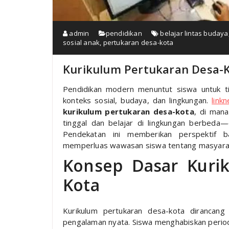
admin
pendidikan
belajar lintas budaya
sosial anak
,
pertukaran desa-kota
Kurikulum Pertukaran Desa-Ko
Pendidikan modern menuntut siswa untuk ti
konteks sosial, budaya, dan lingkungan.
link
kurikulum pertukaran desa-kota
, di man
tinggal dan belajar di lingkungan berbeda
Pendekatan ini memberikan perspektif b
memperluas wawasan siswa tentang masyara
Konsep Dasar Kuri
Kota
Kurikulum pertukaran desa-kota dirancan
pengalaman nyata. Siswa menghabiskan period