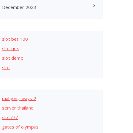
December 2023
slot bet 100
slot qris
slot demo
slot
mahjong ways 2
server thailand
slot777
gates of olympus