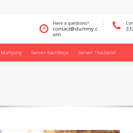
questions?
Contact Sales
Con
ct@dummy.c
332 00 322
33
Mahjong
Server Kamboja
Server Thailand