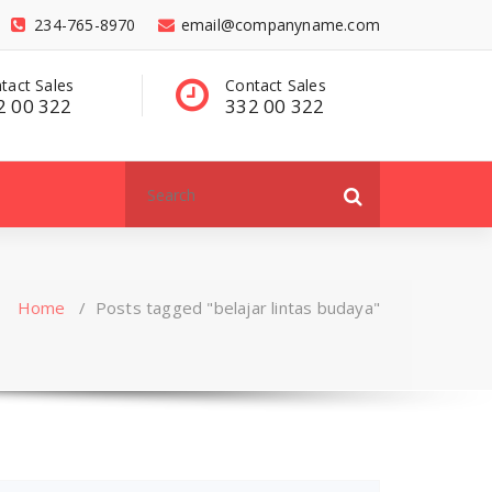
234-765-8970
email@companyname.com
tact Sales
Have a questions?
C
2 00 322
contact@dummy
3
.com
Search
for:
Home
/
Posts tagged "belajar lintas budaya"