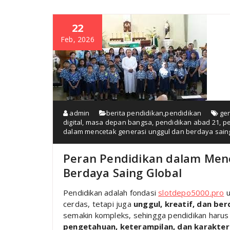
22
Feb, 2026
admin
berita pendidikan
,
pendidikan
ge
digital
,
masa depan bangsa
,
pendidikan abad 21
,
pe
dalam mencetak generasi unggul dan berdaya saing
Peran Pendidikan dalam Men
Berdaya Saing Global
Pendidikan adalah fondasi
slotdepo5000.pro
u
cerdas, tetapi juga
unggul, kreatif, dan ber
semakin kompleks, sehingga pendidikan har
pengetahuan, keterampilan, dan karakter