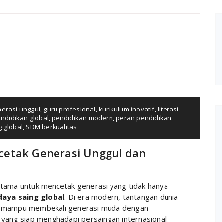
nerasi unggul
,
guru profesional
,
kurikulum inovatif
,
literasi
ndidikan global
,
pendidikan modern
,
peran pendidikan
 global
,
SDM berkualitas
cetak Generasi Unggul dan
tama untuk mencetak generasi yang tidak hanya
daya saing global
. Di era modern, tantangan dunia
us mampu membekali generasi muda dengan
yang siap menghadapi persaingan internasional.