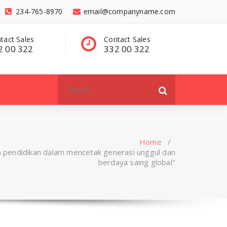
234-765-8970
email@companyname.com
tact Sales
Have a questions?
C
2 00 322
contact@dummy
3
.com
Search
for:
Home
/
 pendidikan dalam mencetak generasi unggul dan
berdaya saing global"