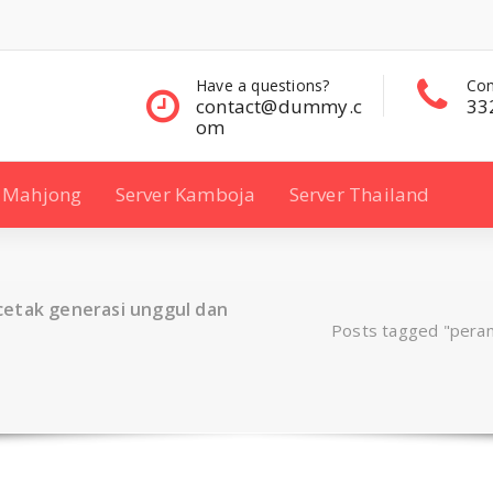
questions?
Contact Sales
Con
ct@dummy.c
332 00 322
33
Mahjong
Server Kamboja
Server Thailand
cetak generasi unggul dan
Posts tagged "peran