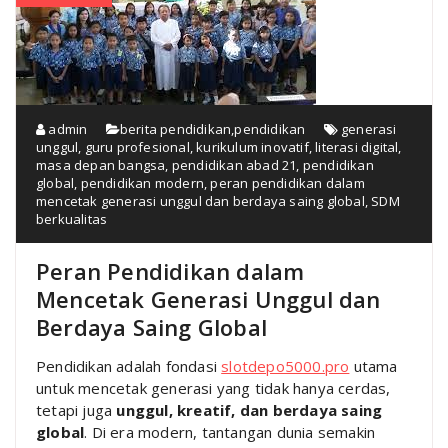
admin
berita pendidikan
,
pendidikan
generasi
unggul
,
guru profesional
,
kurikulum inovatif
,
literasi digital
,
masa depan bangsa
,
pendidikan abad 21
,
pendidikan
global
,
pendidikan modern
,
peran pendidikan dalam
mencetak generasi unggul dan berdaya saing global
,
SDM
berkualitas
Peran Pendidikan dalam
Mencetak Generasi Unggul dan
Berdaya Saing Global
Pendidikan adalah fondasi
slotdepo5000.pro
utama
untuk mencetak generasi yang tidak hanya cerdas,
tetapi juga
unggul, kreatif, dan berdaya saing
global
. Di era modern, tantangan dunia semakin