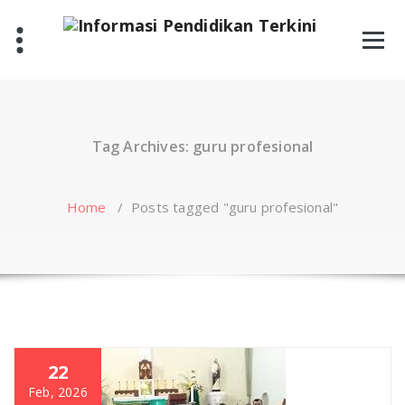
Skip
to
content
Tag Archives: guru profesional
Home
/
Posts tagged "guru profesional"
22
Feb, 2026