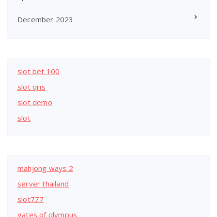
December 2023
slot bet 100
slot qris
slot demo
slot
mahjong ways 2
server thailand
slot777
gates of olympus