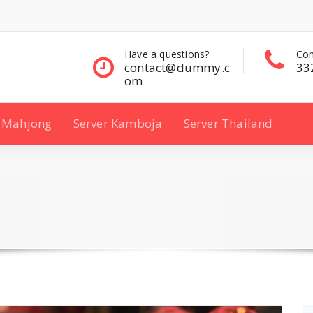
questions?
Contact Sales
Con
ct@dummy.c
332 00 322
33
Mahjong
Server Kamboja
Server Thailand