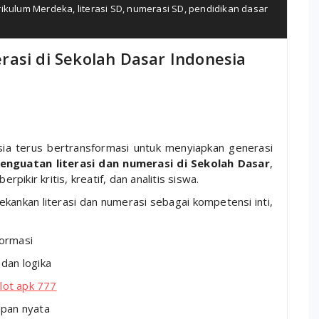
rikulum Merdeka
,
literasi SD
,
numerasi SD
,
pendidikan dasar
asi di Sekolah Dasar Indonesia
sia terus bertransformasi untuk menyiapkan generasi
enguatan literasi dan numerasi di Sekolah Dasar
,
ikir kritis, kreatif, dan analitis siswa.
kankan literasi dan numerasi sebagai kompetensi inti,
ormasi
dan logika
lot apk 777
upan nyata