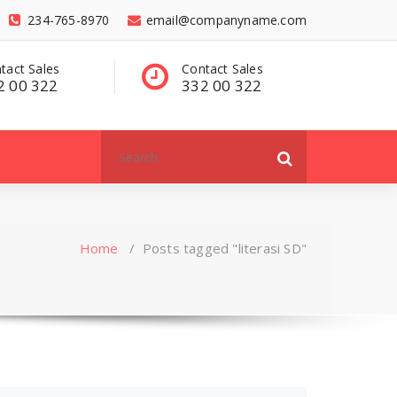
234-765-8970
email@companyname.com
tact Sales
Have a questions?
C
2 00 322
contact@dummy
3
.com
Search
for:
Home
/
Posts tagged "literasi SD"