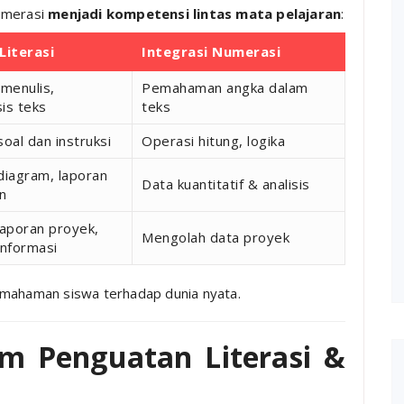
numerasi
menjadi kompetensi lintas mata pelajaran
:
Literasi
Integrasi Numerasi
menulis,
Pemahaman angka dalam
is teks
teks
al dan instruksi
Operasi hitung, logika
iagram, laporan
Data kuantitatif & analisis
n
aporan proyek,
Mengolah data proyek
nformasi
emahaman siswa terhadap dunia nyata.
am Penguatan Literasi &