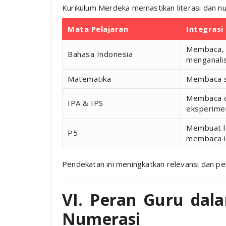
Kurikulum Merdeka memastikan literasi dan 
Mata Pelajaran
Integrasi 
Membaca, 
Bahasa Indonesia
menganalis
Matematika
Membaca so
Membaca d
IPA & IPS
eksperime
Membuat l
P5
membaca i
Pendekatan ini meningkatkan relevansi dan p
VI. Peran Guru dal
Numerasi