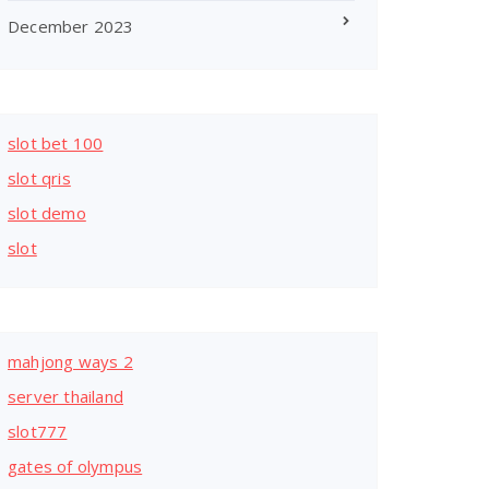
December 2023
slot bet 100
slot qris
slot demo
slot
mahjong ways 2
server thailand
slot777
gates of olympus