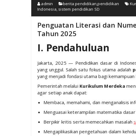
admin
berita pendidikan
,
pendidikan
Ku
Indonesia
,
sistem pendidikan SD
Penguatan Literasi dan Numer
Tahun 2025
I. Pendahuluan
Jakarta, 2025 — Pendidikan dasar di Indone
yang unggul. Salah satu fokus utama adalah
p
yang menjadi fondasi utama bagi kemampuan berp
Pemerintah melalui
Kurikulum Merdeka
mene
agar setiap anak dapat:
Membaca, memahami, dan menganalisis inf
Menguasai keterampilan matematika dasar 
Berpikir kritis serta memecahkan masalah
s
Mengaplikasikan pengetahuan dalam kehid