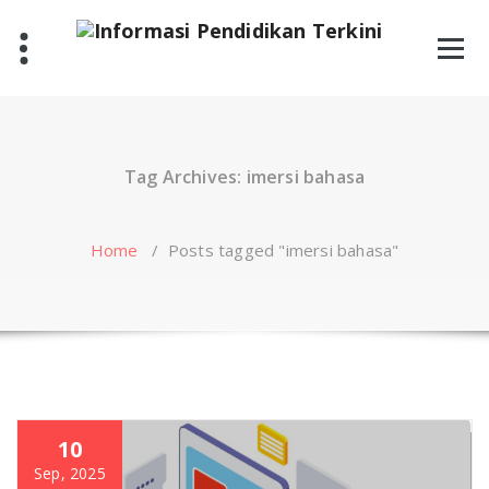
Skip
to
content
Tag Archives: imersi bahasa
Home
/
Posts tagged "imersi bahasa"
10
Sep, 2025