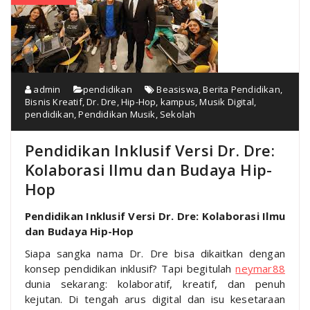
admin
pendidikan
Beasiswa
,
Berita Pendidikan
,
Bisnis Kreatif
,
Dr. Dre
,
Hip-Hop
,
kampus
,
Musik Digital
,
pendidikan
,
Pendidikan Musik
,
Sekolah
Pendidikan Inklusif Versi Dr. Dre:
Kolaborasi Ilmu dan Budaya Hip-
Hop
Pendidikan Inklusif Versi Dr. Dre: Kolaborasi Ilmu
dan Budaya Hip-Hop
Siapa sangka nama Dr. Dre bisa dikaitkan dengan
konsep pendidikan inklusif? Tapi begitulah
neymar88
dunia sekarang: kolaboratif, kreatif, dan penuh
kejutan. Di tengah arus digital dan isu kesetaraan