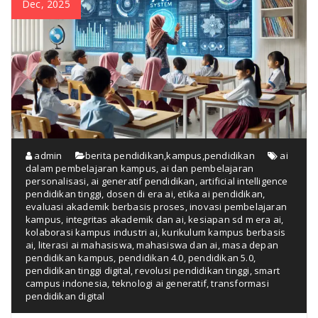
Dec, 2025
admin
berita pendidikan
,
kampus
,
pendidikan
ai
dalam pembelajaran kampus
,
ai dan pembelajaran
personalisasi
,
ai generatif pendidikan
,
artificial intelligence
pendidikan tinggi
,
dosen di era ai
,
etika ai pendidikan
,
evaluasi akademik berbasis proses
,
inovasi pembelajaran
kampus
,
integritas akademik dan ai
,
kesiapan sd m era ai
,
kolaborasi kampus industri ai
,
kurikulum kampus berbasis
ai
,
literasi ai mahasiswa
,
mahasiswa dan ai
,
masa depan
pendidikan kampus
,
pendidikan 4.0
,
pendidikan 5.0
,
pendidikan tinggi digital
,
revolusi pendidikan tinggi
,
smart
campus indonesia
,
teknologi ai generatif
,
transformasi
pendidikan digital