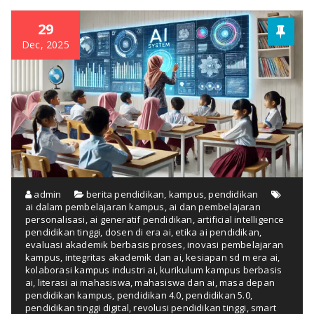
29
Dec, 2025
admin
berita pendidikan
,
kampus
,
pendidikan
ai dalam pembelajaran kampus
,
ai dan pembelajaran
personalisasi
,
ai generatif pendidikan
,
artificial intelligence
pendidikan tinggi
,
dosen di era ai
,
etika ai pendidikan
,
evaluasi akademik berbasis proses
,
inovasi pembelajaran
kampus
,
integritas akademik dan ai
,
kesiapan sd m era ai
,
kolaborasi kampus industri ai
,
kurikulum kampus berbasis
ai
,
literasi ai mahasiswa
,
mahasiswa dan ai
,
masa depan
pendidikan kampus
,
pendidikan 4.0
,
pendidikan 5.0
,
pendidikan tinggi digital
,
revolusi pendidikan tinggi
,
smart