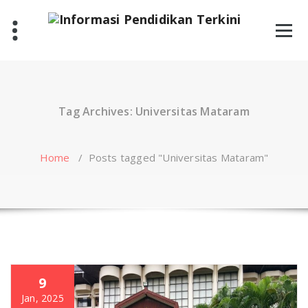
Skip
to
content
Tag Archives: Universitas Mataram
Home
/
Posts tagged "Universitas Mataram"
9
Jan, 2025