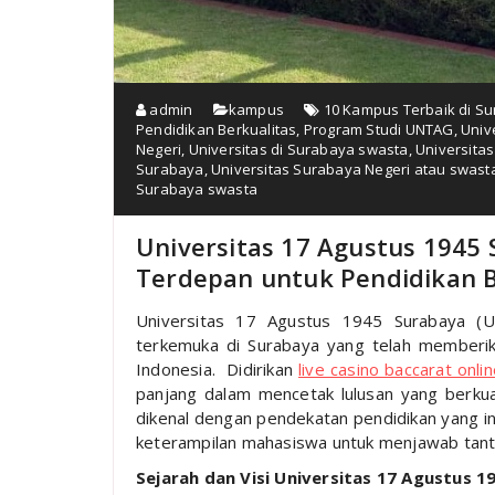
admin
kampus
10 Kampus Terbaik di S
Pendidikan Berkualitas
,
Program Studi UNTAG
,
Univ
Negeri
,
Universitas di Surabaya swasta
,
Universita
Surabaya
,
Universitas Surabaya Negeri atau swast
Surabaya swasta
Universitas 17 Agustus 1945 
Terdepan untuk Pendidikan B
Universitas 17 Agustus 1945 Surabaya (U
terkemuka di Surabaya yang telah memberika
Indonesia. Didirikan
live casino baccarat onli
panjang dalam mencetak lulusan yang berkuali
dikenal dengan pendekatan pendidikan yang 
keterampilan mahasiswa untuk menjawab tant
Sejarah dan Visi Universitas 17 Agustus 