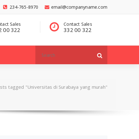
234-765-8970
email@companyname.com
tact Sales
Have a questions?
C
2 00 322
contact@dummy
3
.com
Search
for:
sts tagged "Universitas di Surabaya yang murah"