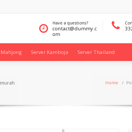
questions?
Contact Sales
Con
ct@dummy.c
332 00 322
33
Mahjong
Server Kamboja
Server Thailand
g murah
Home
/
Po