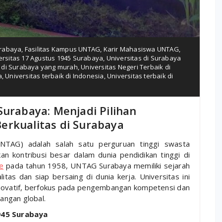
urabaya
,
Fasilitas Kampus UNTAG
,
Karir Mahasiswa UNTAG
,
ersitas 17 Agustus 1945 Surabaya
,
Universitas di Surabaya
s di Surabaya yang murah
,
Universitas Negeri Terbaik di
a
,
Universitas terbaik di Indonesia
,
Universitas terbaik di
Surabaya: Menjadi Pilihan
erkualitas di Surabaya
NTAG) adalah salah satu perguruan tinggi swasta
n kontribusi besar dalam dunia pendidikan tinggi di
ne
pada tahun 1958, UNTAG Surabaya memiliki sejarah
tas dan siap bersaing di dunia kerja. Universitas ini
inovatif, berfokus pada pengembangan kompetensi dan
angan global.
1945 Surabaya