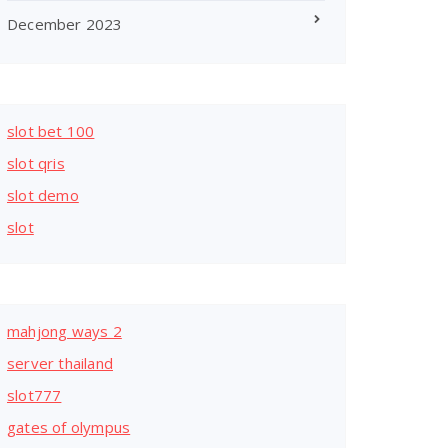
December 2023
slot bet 100
slot qris
slot demo
slot
mahjong ways 2
server thailand
slot777
gates of olympus