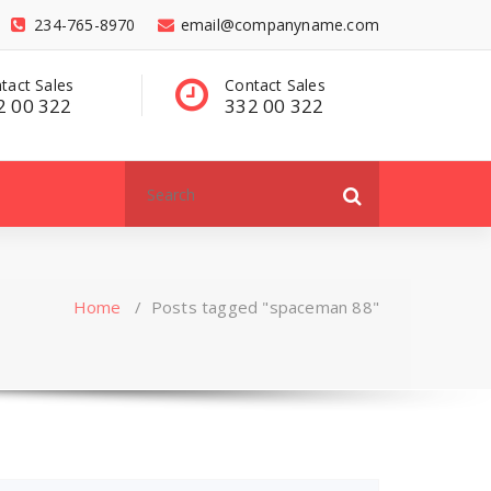
234-765-8970
email@companyname.com
tact Sales
Have a questions?
C
2 00 322
contact@dummy
3
.com
Search
for:
Home
/
Posts tagged "spaceman 88"