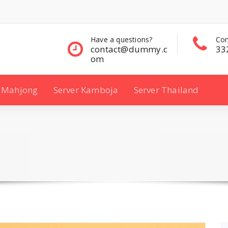
questions?
Contact Sales
Con
ct@dummy.c
332 00 322
33
Mahjong
Server Kamboja
Server Thailand