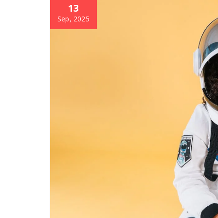
13
Sep, 2025