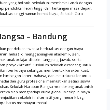
kan yang holistik, sekolah ini membekali anak dengan
i pendidikan lebih tinggi dan tantangan masa depan.
kualitas tinggi namun hemat biaya, Sekolah Citra
Bangsa – Bandung
an pendidikan swasta berkualitas dengan biaya
ran holistik
, menggabungkan akademik, seni,
k-anak belajar disiplin, tanggung jawab, serta
an proyek kreatif. Kurikulum sekolah dirancang untuk
kan berikutnya sekaligus membentuk karakter kuat.
 bimbingan karier, bahasa, dan ekstrakurikuler untuk
madai dan guru profesional memastikan setiap siswa
tuhan. Sekolah Harapan Bangsa mendorong anak untuk
a mereka siap menghadapi dunia global. Meskipun biaya
enjadikan sekolah ini alternatif yang menarik bagi
tanpa harus membayar mahal.