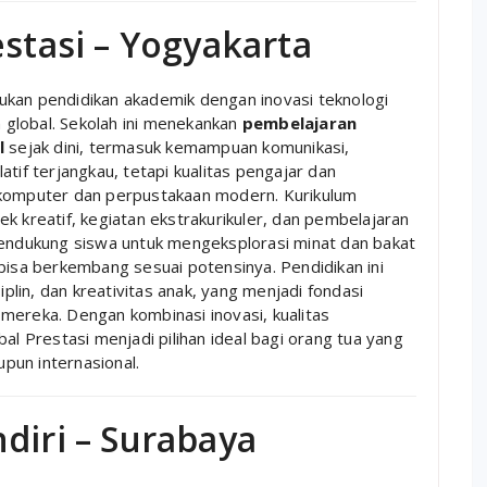
estasi – Yogyakarta
ukan pendidikan akademik dengan inovasi teknologi
global. Sekolah ini menekankan
pembelajaran
l
sejak dini, termasuk kemampuan komunikasi,
elatif terjangkau, tetapi kualitas pengajar dan
 komputer dan perpustakaan modern. Kurikulum
k kreatif, kegiatan ekstrakurikuler, dan pembelajaran
mendukung siswa untuk mengeksplorasi minat dan bakat
bisa berkembang sesuai potensinya. Pendidikan ini
lin, dan kreativitas anak, yang menjadi fondasi
mereka. Dengan kombinasi inovasi, kualitas
al Prestasi menjadi pilihan ideal bagi orang tua yang
upun internasional.
diri – Surabaya