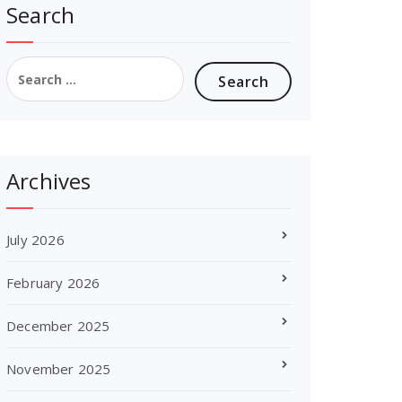
Search
Search
for:
Archives
July 2026
February 2026
December 2025
November 2025