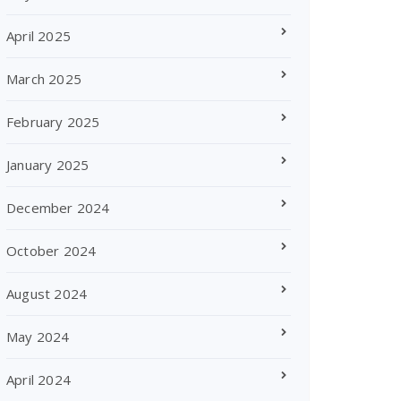
April 2025
March 2025
February 2025
January 2025
December 2024
October 2024
August 2024
May 2024
April 2024