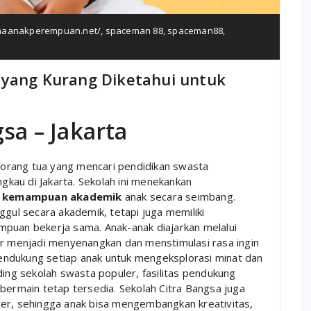
amaanakperempuan.net/
,
spaceman 88
,
spaceman88
,
 yang Kurang Diketahui untuk
sa – Jakarta
gi orang tua yang mencari pendidikan swasta
gkau di Jakarta. Sekolah ini menekankan
an kemampuan akademik
anak secara seimbang.
ggul secara akademik, tetapi juga memiliki
mpuan bekerja sama. Anak-anak diajarkan melalui
ar menjadi menyenangkan dan menstimulasi rasa ingin
endukung setiap anak untuk mengeksplorasi minat dan
ding sekolah swasta populer, fasilitas pendukung
bermain tetap tersedia. Sekolah Citra Bangsa juga
ler, sehingga anak bisa mengembangkan kreativitas,