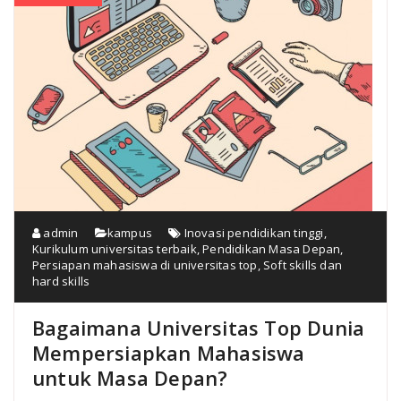
admin
kampus
Inovasi pendidikan tinggi
,
Kurikulum universitas terbaik
,
Pendidikan Masa Depan
,
Persiapan mahasiswa di universitas top
,
Soft skills dan
hard skills
Bagaimana Universitas Top Dunia
Mempersiapkan Mahasiswa
untuk Masa Depan?