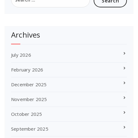
for:
Archives
July 2026
February 2026
December 2025
November 2025
October 2025
September 2025