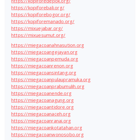
https://kopiforedepok.org/
https://kopiforebali.org/
https://kopiforebogor.org/
https://kopiforemanado.org/
https://mixuejabar.org/
https://mixuesumut.org/
https://miegacoanahnasution.org
https://miegacoangejayan.org
https://miegacoanpemuda.org
https://miegacoanrenon.org
https://miegacoansintang.org
https://miegacoanpulaupramuka.org
https://miegacoanprabumulih.org
https://miegacoanende.org
https://miegacoanagung.org
https://miegacoantidore.org
https://miegacoanaceh.org
https://miegacoanranai.org
https://miegacoankotatahan.org
https://miegacoanwonosobo.org