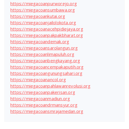
https://miegacoanpurworejo.org
https://miegacoansumbawa.org
https://miegacoankutai.org
https://miegacoanjailolokota.org
https://miegacoanacehpidiejaya.org
https://miegacoanpakpakbharat.org
https://miegacoandemak.org
https://miegacoansarolangun.org
https://miegacoanlimapuluh.org
https://miegacoanbengkayang.org
https://miegacoancempakaputih.org
https://miegacoangunungsahari.org
https://miegacoanancol.org
https://miegacoanpahlawanrevolusi.org
https://miegacoanpakerisan.org
https://miegacoanmadiun.org
https://miegacoandrmansyur.org
https://miegacoansmrajamedan.org