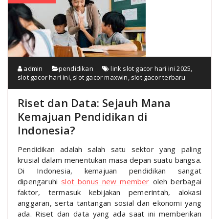
admin
pendidikan
link slot gacor hari ini 2025
,
slot gacor hari ini
,
slot gacor maxwin
,
slot gacor terbaru
Riset dan Data: Sejauh Mana
Kemajuan Pendidikan di
Indonesia?
Pendidikan adalah salah satu sektor yang paling
krusial dalam menentukan masa depan suatu bangsa.
Di Indonesia, kemajuan pendidikan sangat
dipengaruhi
slot bonus new member
oleh berbagai
faktor, termasuk kebijakan pemerintah, alokasi
anggaran, serta tantangan sosial dan ekonomi yang
ada. Riset dan data yang ada saat ini memberikan