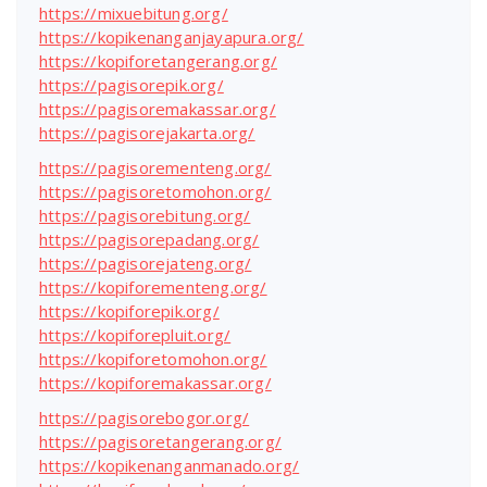
https://mixuebitung.org/
https://kopikenanganjayapura.org/
https://kopiforetangerang.org/
https://pagisorepik.org/
https://pagisoremakassar.org/
https://pagisorejakarta.org/
https://pagisorementeng.org/
https://pagisoretomohon.org/
https://pagisorebitung.org/
https://pagisorepadang.org/
https://pagisorejateng.org/
https://kopiforementeng.org/
https://kopiforepik.org/
https://kopiforepluit.org/
https://kopiforetomohon.org/
https://kopiforemakassar.org/
https://pagisorebogor.org/
https://pagisoretangerang.org/
https://kopikenanganmanado.org/