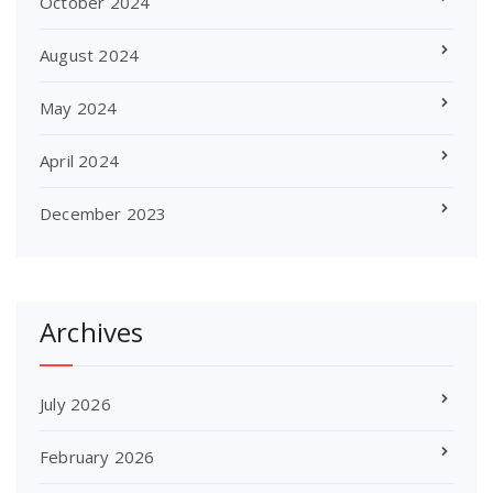
October 2024
August 2024
May 2024
April 2024
December 2023
Archives
July 2026
February 2026