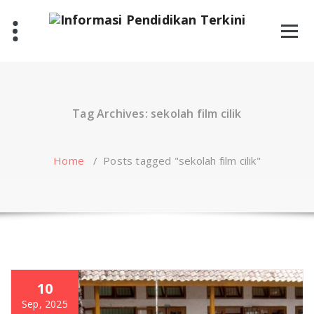
Skip
to
content
Tag Archives: sekolah film cilik
Home
/
Posts tagged "sekolah film cilik"
10
Sep, 2025