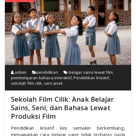
admin
pendidikan
belajar sains lewat film
,
pembelajaran bahasa interaktif
,
Pendidikan Kreatif
,
sekolah film cilik
,
seni anak
Sekolah Film Cilik: Anak Belajar
Sains, Seni, dan Bahasa Lewat
Produksi Film
Pendidikan kreatif kini semakin berkembang,
menawarkan cara belajar yang tidak terbatas pada