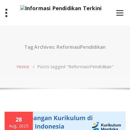
Skip
to
content
Tag Archives: ReformasiPendidikan
Home
/
Posts tagged "ReformasiPendidikan"
28
Aug, 2025