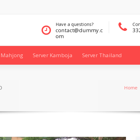
questions?
Contact Sales
Con
ct@dummy.c
332 00 322
33
Mahjong
Server Kamboja
Server Thailand
D
Home