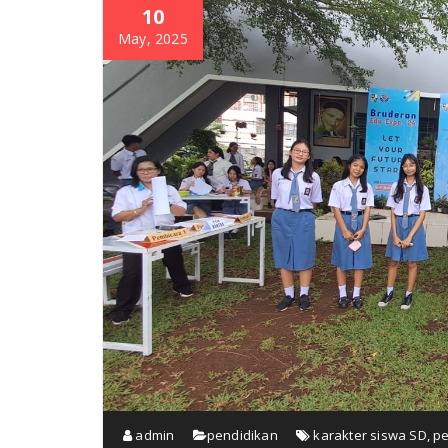
10
May, 2025
admin
pendidikan
karakter siswa SD
,
pe