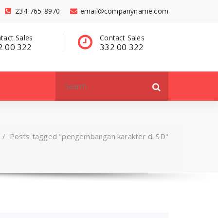
234-765-8970
email@companyname.com
tact Sales
Have a questions?
C
2 00 322
contact@dummy
3
.com
Search
for:
/
Posts tagged "pengembangan karakter di SD"