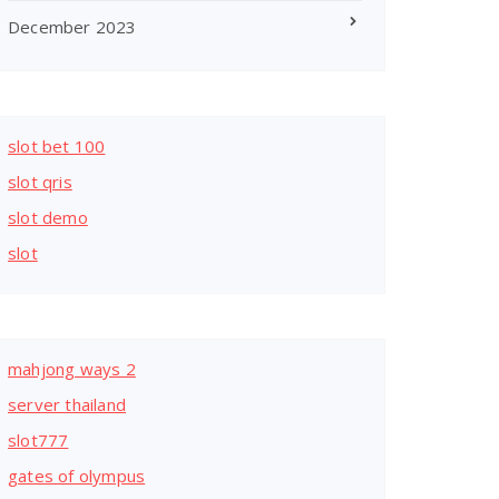
December 2023
slot bet 100
slot qris
slot demo
slot
mahjong ways 2
server thailand
slot777
gates of olympus