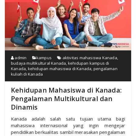
admin
kampus
aktivitas mahasiswa Kanada
,
budaya multikultural Kanada
,
kehidupan kampus di
Kanada
,
kehidupan mahasiswa di Kanada
,
pengalaman
kuliah di Kanada
Kehidupan Mahasiswa di Kanada:
Pengalaman Multikultural dan
Dinamis
Kanada adalah salah satu tujuan utama bagi
mahasiswa internasional yang ingin mengejar
pendidikan berkualitas sambil merasakan pengalaman